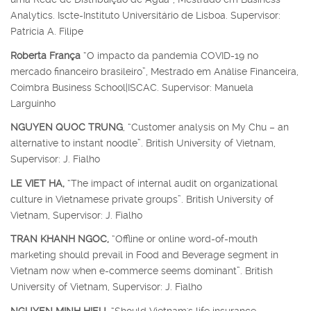
Analytics. Iscte-Instituto Universitário de Lisboa. Supervisor:
Patrícia A. Filipe
Roberta França
“O impacto da pandemia COVID-19 no
mercado financeiro brasileiro”, Mestrado em Análise Financeira,
Coimbra Business School|ISCAC. Supervisor: Manuela
Larguinho
NGUYEN QUOC TRUNG
, “Customer analysis on My Chu – an
alternative to instant noodle”. British University of Vietnam,
Supervisor: J. Fialho
LE VIET HA,
“The impact of internal audit on organizational
culture in Vietnamese private groups”. British University of
Vietnam, Supervisor: J. Fialho
TRAN KHANH NGOC,
“Offline or online word-of-mouth
marketing should prevail in Food and Beverage segment in
Vietnam now when e-commerce seems dominant”. British
University of Vietnam, Supervisor: J. Fialho
NGUYEN MINH HIEU,
“Should Vietnam's life insurance