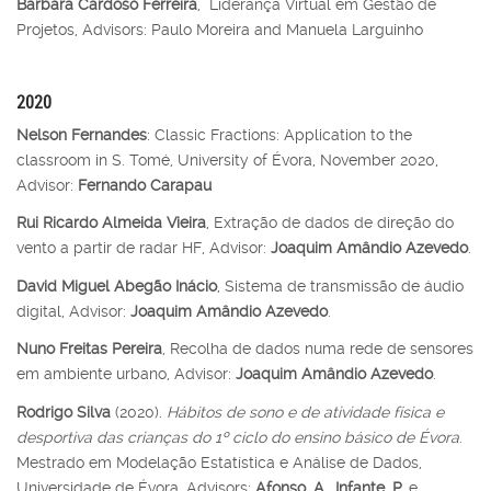
Bárbara Cardoso Ferreira
, Liderança Virtual em Gestão de
Projetos, Advisors: Paulo Moreira and Manuela Larguinho
2020
Nelson Fernandes
: Classic Fractions: Application to the
classroom in S. Tomé, University of Évora, November 2020,
Advisor:
Fernando Carapau
Rui Ricardo Almeida Vieira
, Extração de dados de direção do
vento a partir de radar HF, Advisor:
Joaquim Amândio Azevedo
.
David Miguel Abegão Inácio
, Sistema de transmissão de áudio
digital, Advisor:
Joaquim Amândio Azevedo
.
Nuno Freitas Pereira
, Recolha de dados numa rede de sensores
em ambiente urbano, Advisor:
Joaquim Amândio Azevedo
.
Rodrigo Silva
(2020).
Hábitos de sono e de atividade física e
desportiva das crianças do 1º ciclo do ensino básico de Évora
.
Mestrado em Modelação Estatística e Análise de Dados,
Universidade de Évora. Advisors:
Afonso
,
A.
,
Infante, P.
e