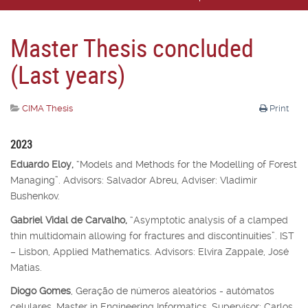
Master Thesis concluded
(Last years)
CIMA Thesis
Print
2023
Eduardo Eloy,
“Models and Methods for the Modelling of Forest
Managing”. Advisors: Salvador Abreu, Adviser: Vladimir
Bushenkov.
Gabriel Vidal de Carvalho,
“Asymptotic analysis of a clamped
thin multidomain allowing for fractures and discontinuities”. IST
– Lisbon, Applied Mathematics. Advisors: Elvira Zappale, José
Matias.
Diogo Gomes
, Geração de números aleatórios - autómatos
celulares, Master in Engineering Informatics, Supervisor: Carlos