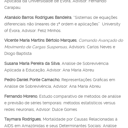
Aplicada da Universidade de Évora, Advisor: Fernando
Carapau.
Atanásio Barros Rodrigues Bandeira
, “Sistemas de equações
diferenciais não lineares de 1ª ordem e aplicações” University
of Évora, Advisor: Feliz Minhós.
Vicente Maria Martins Bértolo Marques
,
Comando Avançado do
Movimento de Cargas Suspensas
, Advisors: Carlos Neves e
Diogo Baptista
Susana Maria Pereira da Silva
, Análise de Sobrevivência
Aplicada à Educação, Advisor: Ana Maria Abreu
Pedro Daniel Ponte Camacho
, Representações Gráficas em
Análise de Sobrevivência, Advisor: Ana Maria Abreu
Fernando Moreno
, Estudo comparativo de métodos de análise
e previsão de séries temporais: métodos estatísticos versus
redes neuronais, Advisor: Dulce Gomes
Taymara Rodrigues
, Mortalidade por Causas Relacionadas à
AIDS em Amazônidas e seus Determinantes Sociais: Análise