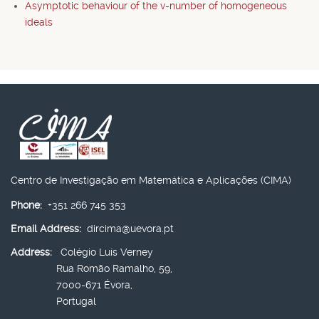
Asymptotic behaviour of the v-number of homogeneous
ideals
Centro de Investigação em Matemática e Aplicações (CIMA)
Phone:
+351 266 745 353
Email Address:
dircima@uevora.pt
Address:
Colégio Luís Verney
Rua Romão Ramalho, 59,
7000-671 Évora,
Portugal