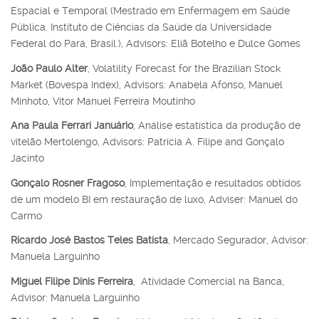
Espacial e Temporal (Mestrado em Enfermagem em Saúde
Pública. Instituto de Ciências da Saúde da Universidade
Federal do Pará, Brasil.), Advisors: Eliã Botelho e Dulce Gomes
João Paulo Alter
, Volatility Forecast for the Brazilian Stock
Market (Bovespa Index), Advisors: Anabela Afonso, Manuel
Minhoto, Vitor Manuel Ferreira Moutinho
Ana Paula Ferrari Januário
, Análise estatística da produção de
vitelão Mertolengo, Advisors: Patrícia A. Filipe and Gonçalo
Jacinto
Gonçalo Rosner Fragoso
, Implementação e resultados obtidos
de um modelo BI em restauração de luxo, Adviser: Manuel do
Carmo
Ricardo José Bastos Teles Batista
, Mercado Segurador, Advisor:
Manuela Larguinho
Miguel Filipe Dinis Ferreira
, Atividade Comercial na Banca,
Advisor:
Manuela Larguinho