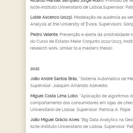
Ricardo Manuel Sampaio Jorge Rolim.
Previsão de v
Iscte-Instituto Universitário de Lisboa.Supervisor: Patrí
Loide Ascenco (2023).
Modelação da ausência ao serv
Analysis at the University of Évora. Supervisors: Gon
Pedro Valente.
Prevenção e alerta da sinistralidade ro
do Curso de Estado-Maior Conjunto 2022/2023, Institut
research work, similar to a master's thesis).
2022
João André Santos Brás,
“Sistema Automático de Med
Supervisor: Joaquim Amândio Azevedo).
Miguel Costa Lima Lobo
, “Aplicação de algoritmos
comportamento dos consumidores em lojas de checko
Universitário de Lisboa. Supervisor: Patrícia A. Filipe
João Miguel Grácio Alves
“Big Data Analytics na Ges
Iscte-Instituto Universitário de Lisboa. Supervisor: Patr