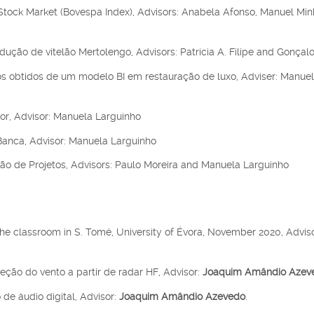
ian Stock Market (Bovespa Index), Advisors: Anabela Afonso, Manuel Min
odução de vitelão Mertolengo, Advisors: Patrícia A. Filipe and Gonçal
os obtidos de um modelo BI em restauração de luxo, Adviser: Manue
r, Advisor: Manuela Larguinho
Banca, Advisor:
Manuela Larguinho
tão de Projetos, Advisors: Paulo Moreira and Manuela Larguinho
 the classroom in S. Tomé, University of Évora, November 2020, Adviso
eção do vento a partir de radar HF, Advisor:
Joaquim Amândio Azev
 de áudio digital, Advisor:
Joaquim Amândio Azevedo
.