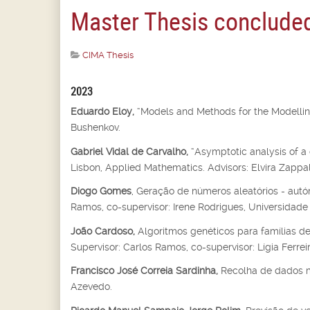
Master Thesis concluded
CIMA Thesis
2023
Eduardo Eloy,
“Models and Methods for the Modelling
Bushenkov.
Gabriel Vidal de Carvalho,
“Asymptotic analysis of a 
Lisbon, Applied Mathematics. Advisors: Elvira Zappal
Diogo Gomes
, Geração de números aleatórios - autóm
Ramos, co-supervisor: Irene Rodrigues, Universidade 
João Cardoso,
Algoritmos genéticos para famílias de
Supervisor: Carlos Ramos, co-supervisor: Lígia Ferrei
Francisco José Correia Sardinha,
Recolha de dados m
Azevedo.