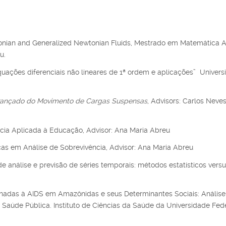
onian and Generalized Newtonian Fluids, Mestrado em Matemática 
u.
quações diferenciais não lineares de 1ª ordem e aplicações” Universi
nçado do Movimento de Cargas Suspensas
, Advisors: Carlos Neves
ncia Aplicada à Educação, Advisor: Ana Maria Abreu
cas em Análise de Sobrevivência, Advisor: Ana Maria Abreu
 análise e previsão de séries temporais: métodos estatísticos vers
onadas à AIDS em Amazônidas e seus Determinantes Sociais: Análise
úde Pública. Instituto de Ciências da Saúde da Universidade Fed