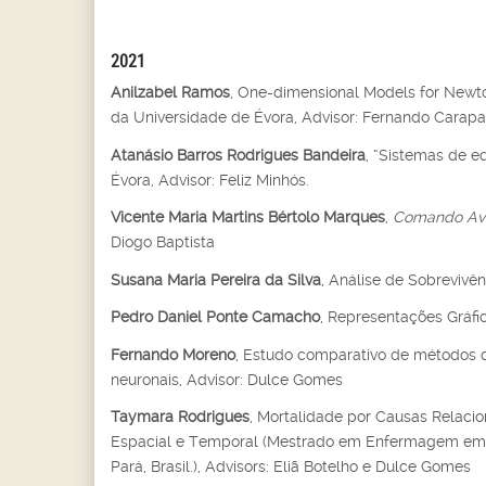
2021
Anilzabel Ramos
, One-dimensional Models for Newt
da Universidade de Évora, Advisor: Fernando Carapa
Atanásio Barros Rodrigues Bandeira
, “Sistemas de e
Évora, Advisor: Feliz Minhós.
Vicente Maria Martins Bértolo Marques
,
Comando Ava
Diogo Baptista
Susana Maria Pereira da Silva
, Análise de Sobrevivê
Pedro Daniel Ponte Camacho
, Representações Gráfi
Fernando Moreno
, Estudo comparativo de métodos de
neuronais, Advisor: Dulce Gomes
Taymara Rodrigues
, Mortalidade por Causas Relaci
Espacial e Temporal (Mestrado em Enfermagem em Sa
Pará, Brasil.), Advisors: Eliã Botelho e Dulce Gomes