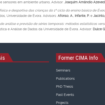
e sensores em ambiente urbano, Advisor:
Joaquim Amândio Azeved
física e desportiva das crianças do 1º ciclo do ensino básico de Évor
os, Universidade de Évora. Advisors:
Afonso
,
A.
,
Infante, P.
e
Jacinto,
 análise e previsão de séries temporais: métodos estatísticos vers
tica e Análise de Dados da Universidade de Évora. Advisor:
Dulce 
is
Former CIMA Info
Seminars
Publications
PhD Thesis
Past Events
Projects