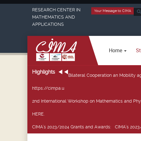
RESEARCH CENTER IN
Your Message to CIMA
Sea
MATHEMATICS AND
...
APPLICATIONS
Home
St
Highlights
Bilateral Cooperation an Mobility
https://cimpa.u
2nd International Workshop on Mathematics and Phy
HERE.
CIMA’s 2023/2024 Grants and Awards
: CIMA’s 2023/