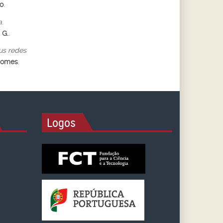
o
.
a
.
 G.
.
us redes
Gomes
.
Logos