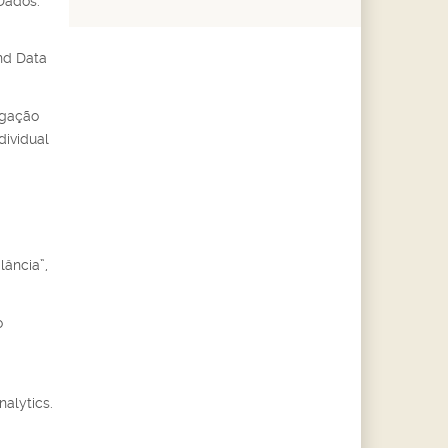
Dados.
nd Data
tigação
dividual
ância”,
o
alytics.