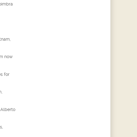
Coimbra
etnam,
am now
s for
m,
 Alberto
s,