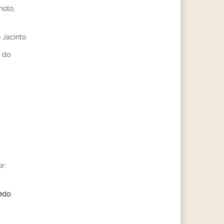
hoto,
o Jacinto
l do
r:
edo
.