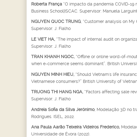
Roberta França
“O impacto da pandemia COVID-19 no 
Business School|ISCAC. Supervisor: Manuela Larguin
NGUYEN QUOC TRUNG
, “Customer analysis on My C
Supervisor: J. Fialho
LE VIET HA,
“The impact of internal audit on organiza
Supervisor: J. Fialho
TRAN KHANH NGOC,
“Offline or online word-of-mo
when e-commerce seems dominant”. British University
NGUYEN MINH HIEU,
“Should Vietnam's life insuran
Vietnamese consumers?” British University of Vietnam,
TRUONG THI HANG NGA,
“Factors affecting sale re
Supervisor: J. Fialho
Andreia Sofia da Silva Jerónimo
, Modelação 3D no tr
Rodrigues. ISEL, 2022.
Ana Paula Aarão Teixeira Videiros Frederico,
Modelaçã
Universidade de Évora (2022).