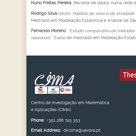
Nuno Freitas Pereira
, Recolha de dados numa rede d
Rodrigo Silva
(2020).
Hábitos de sono e de atividade 
Mestrado em Modelação Estatística e Análise de Dad
Fernando Moreno
. “
Estudo comparativo de métodos de
neuronais
”. Curso de mestrado em Modelação Estatís
Thes
Centro de Investigação em Matemática
e Aplicações (CIMA)
Phone:
+351 266 745 353
Email Address:
dircima@uevora.pt