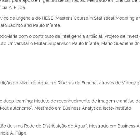
endas para apoio em gestão de farmácias. Mestrado em Ciência de 
cia A. Filipe.
iço de urgência do HESE. Master's Course in Statistical Modeling a
çalo Jacinto and Paulo Infante.
doviária com o contributo da inteligência artificial. Projeto de Inves
o Universitário Militar. Supervisor: Paulo Infante, Mário Guedelha (In
ição do Nível de Água em Ribeiras do Funchal através de Videovigil
 de deep learning: Modelo de reconhecimento de imagem e análise d
ut autónomo”, Mestrado em Business Analytics. Iscte-Instituto
tão de uma Rede de Distribuição de Água”, Mestrado em Business An
ícia A. Filipe