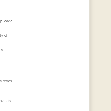
Aplicada
ty of
 e
us redes
eral do