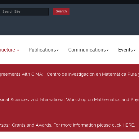
rch
Search
ructure
Publications
Communications
Events
 agreements with CIMA
: Centro de Investigación en Matemática Pura 
sical Sciences
: 2nd International Workshop on Mathematics and Phys
2024 Grants and Awards. For more information please click HERE.