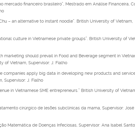
mercado financeiro brasileiro”, Mestrado em Análise Financeira, 
ho
hu – an alternative to instant noodle”. British University of Vietnam,
tional culture in Vietnamese private groups”. British University of Vi
uth marketing should prevail in Food and Beverage segment in Vietn
 of Vietnam, Supervisor: J. Fialho
ce companies apply big data in developing new products and service
 Supervisor: J. Fialho
venue in Vietnamese SME entrepreneurs.” British University of Vietna
atamento cirúrgico de lesões subclínicas da mama, Supervisor: José
o Matemática de Doenças Infeciosas, Supervisor: Ana Isabel Santo