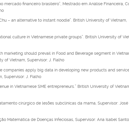
mercado financeiro brasileiro”, Mestrado em Análise Financeira, 
ho
hu – an alternative to instant noodle”. British University of Vietnam,
tional culture in Vietnamese private groups”. British University of Vi
uth marketing should prevail in Food and Beverage segment in Vietn
 of Vietnam, Supervisor: J. Fialho
ce companies apply big data in developing new products and service
 Supervisor: J. Fialho
venue in Vietnamese SME entrepreneurs.” British University of Vietna
atamento cirúrgico de lesões subclínicas da mama, Supervisor: José
o Matemática de Doenças Infeciosas, Supervisor: Ana Isabel Santo