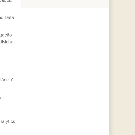
Dados.
nd Data
tigação
dividual
ância”,
o
alytics.