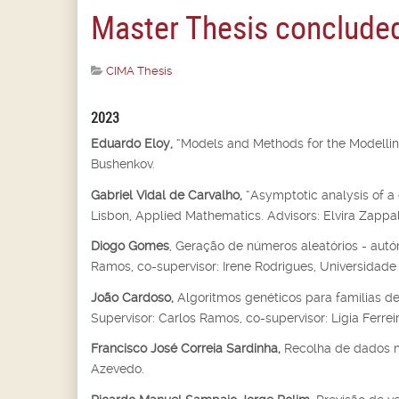
Master Thesis concluded
CIMA Thesis
2023
Eduardo Eloy,
“Models and Methods for the Modelling
Bushenkov.
Gabriel Vidal de Carvalho,
“Asymptotic analysis of a 
Lisbon, Applied Mathematics. Advisors: Elvira Zappal
Diogo Gomes
, Geração de números aleatórios - autóm
Ramos, co-supervisor: Irene Rodrigues, Universidade 
João Cardoso,
Algoritmos genéticos para famílias de
Supervisor: Carlos Ramos, co-supervisor: Lígia Ferrei
Francisco José Correia Sardinha,
Recolha de dados m
Azevedo.