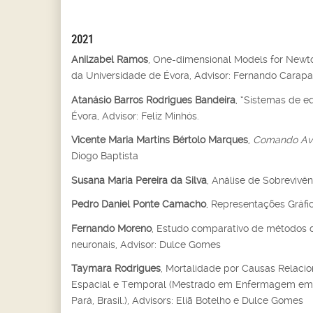
2021
Anilzabel Ramos
, One-dimensional Models for Newt
da Universidade de Évora, Advisor: Fernando Carapa
Atanásio Barros Rodrigues Bandeira
, “Sistemas de e
Évora, Advisor: Feliz Minhós.
Vicente Maria Martins Bértolo Marques
,
Comando Ava
Diogo Baptista
Susana Maria Pereira da Silva
, Análise de Sobrevivê
Pedro Daniel Ponte Camacho
, Representações Gráfi
Fernando Moreno
, Estudo comparativo de métodos de
neuronais, Advisor: Dulce Gomes
Taymara Rodrigues
, Mortalidade por Causas Relaci
Espacial e Temporal (Mestrado em Enfermagem em Sa
Pará, Brasil.), Advisors: Eliã Botelho e Dulce Gomes