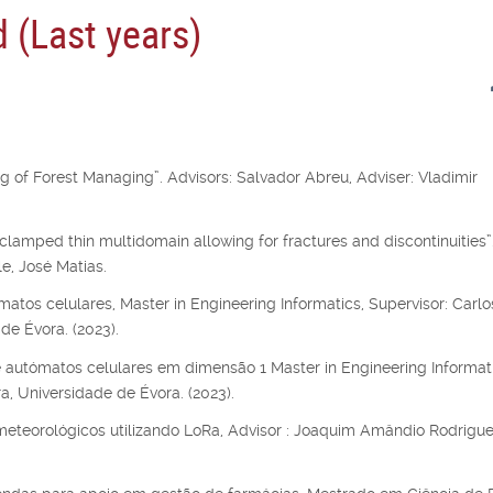
 (Last years)
 of Forest Managing”. Advisors: Salvador Abreu, Adviser: Vladimir
clamped thin multidomain allowing for fractures and discontinuities”.
e, José Matias.
atos celulares, Master in Engineering Informatics, Supervisor: Carlo
de Évora. (2023).
 autómatos celulares em dimensão 1 Master in Engineering Informati
ra, Universidade de Évora. (2023).
eteorológicos utilizando LoRa, Advisor : Joaquim Amândio Rodrigu