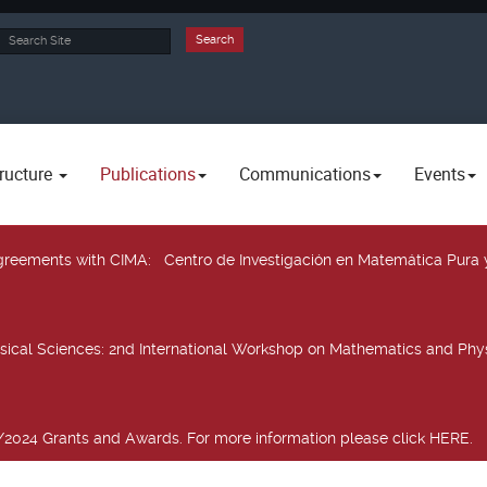
rch
Search
ructure
Publications
Communications
Events
 agreements with CIMA
: Centro de Investigación en Matemática Pura 
sical Sciences
: 2nd International Workshop on Mathematics and Phys
2024 Grants and Awards. For more information please click HERE.