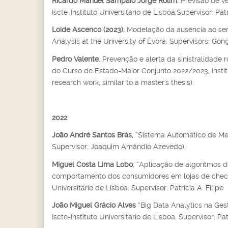
Ricardo Manuel Sampaio Jorge Rolim.
Previsão de v
Iscte-Instituto Universitário de Lisboa.Supervisor: Patrí
Loide Ascenco (2023).
Modelação da ausência ao serv
Analysis at the University of Évora. Supervisors: Gon
Pedro Valente.
Prevenção e alerta da sinistralidade ro
do Curso de Estado-Maior Conjunto 2022/2023, Institut
research work, similar to a master's thesis).
2022
João André Santos Brás,
“Sistema Automático de Med
Supervisor: Joaquim Amândio Azevedo).
Miguel Costa Lima Lobo
, “Aplicação de algoritmos
comportamento dos consumidores em lojas de checko
Universitário de Lisboa. Supervisor: Patrícia A. Filipe
João Miguel Grácio Alves
“Big Data Analytics na Ges
Iscte-Instituto Universitário de Lisboa. Supervisor: Patr