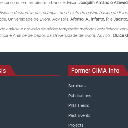
e sensores em ambiente urbano, Advisor:
Joaquim Amândio Azeved
física e desportiva das crianças do 1º ciclo do ensino básico de Évor
os, Universidade de Évora. Advisors:
Afonso
,
A.
,
Infante, P.
e
Jacinto,
 análise e previsão de séries temporais: métodos estatísticos vers
tica e Análise de Dados da Universidade de Évora. Advisor:
Dulce 
is
Former CIMA Info
Seminars
Publications
PhD Thesis
Past Events
Projects