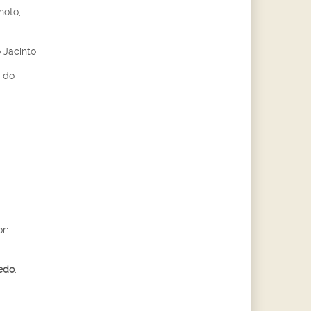
hoto,
o Jacinto
l do
r:
edo
.