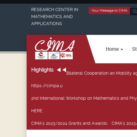
RESEARCH CENTER IN
Your Message to CIMA
Sea
MATHEMATICS AND
...
APPLICATIONS
Home
St
Highlights
Bilateral Cooperation an Mobility
https://cimpa.u
2nd International Workshop on Mathematics and Phy
HERE.
CIMA’s 2023/2024 Grants and Awards
: CIMA’s 2023/