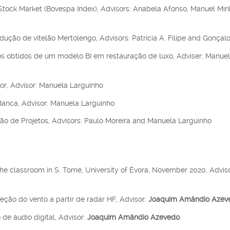
ian Stock Market (Bovespa Index), Advisors: Anabela Afonso, Manuel Min
odução de vitelão Mertolengo, Advisors: Patrícia A. Filipe and Gonçal
os obtidos de um modelo BI em restauração de luxo, Adviser: Manue
r, Advisor: Manuela Larguinho
Banca, Advisor:
Manuela Larguinho
tão de Projetos, Advisors: Paulo Moreira and Manuela Larguinho
 the classroom in S. Tomé, University of Évora, November 2020, Adviso
eção do vento a partir de radar HF, Advisor:
Joaquim Amândio Azev
 de áudio digital, Advisor:
Joaquim Amândio Azevedo
.