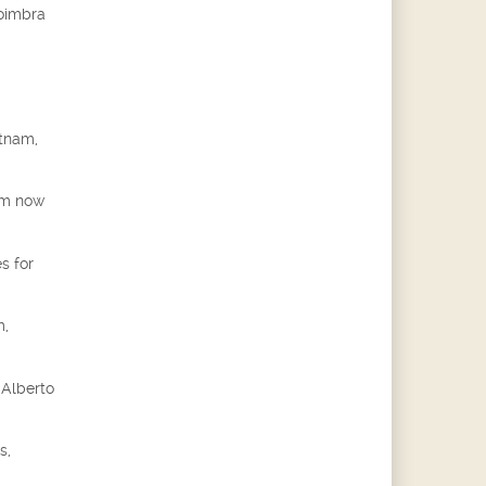
Coimbra
etnam,
am now
s for
m,
 Alberto
s,