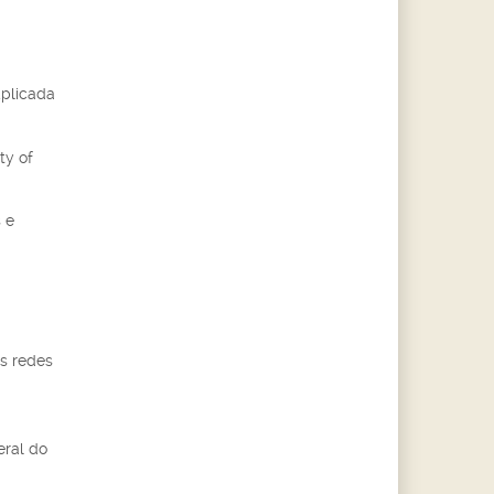
Aplicada
ty of
 e
us redes
eral do