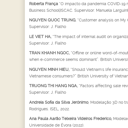
Roberta França
“O impacto da pandemia COVID-19 no 
Business School|ISCAC. Supervisor: Manuela Larguin
NGUYEN QUOC TRUNG
, “Customer analysis on My C
Supervisor: J. Fialho
LE VIET HA,
“The impact of internal audit on organiza
Supervisor: J. Fialho
TRAN KHANH NGOC,
“Offline or online word-of-mo
when e-commerce seems dominant”. British University
NGUYEN MINH HIEU,
“Should Vietnam's life insuran
Vietnamese consumers?” British University of Vietnam,
TRUONG THI HANG NGA,
“Factors affecting sale re
Supervisor: J. Fialho
Andreia Sofia da Silva Jerónimo
, Modelação 3D no tr
Rodrigues. ISEL, 2022.
Ana Paula Aarão Teixeira Videiros Frederico,
Modelaçã
Universidade de Évora (2022).