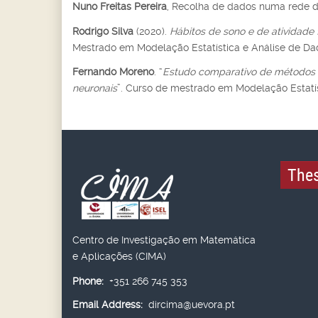
Nuno Freitas Pereira
, Recolha de dados numa rede d
Rodrigo Silva
(2020).
Hábitos de sono e de atividade 
Mestrado em Modelação Estatística e Análise de Dad
Fernando Moreno
. “
Estudo comparativo de métodos de
neuronais
”. Curso de mestrado em Modelação Estatís
Thes
Centro de Investigação em Matemática
e Aplicações (CIMA)
Phone:
+351 266 745 353
Email Address:
dircima@uevora.pt