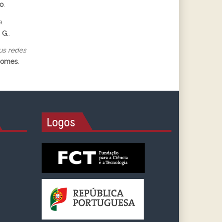
o
.
a
.
 G.
.
us redes
Gomes
.
Logos