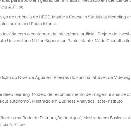
endas para apoio em gestão de farmácias. Mestrado em Ciência de 
cia A. Filipe.
iço de urgência do HESE. Master's Course in Statistical Modeling a
çalo Jacinto and Paulo Infante.
doviária com o contributo da inteligência artificial. Projeto de Inves
o Universitário Militar. Supervisor: Paulo Infante, Mário Guedelha (In
ição do Nível de Água em Ribeiras do Funchal através de Videovigil
 de deep learning: Modelo de reconhecimento de imagem e análise d
ut autónomo”, Mestrado em Business Analytics. Iscte-Instituto
tão de uma Rede de Distribuição de Água”, Mestrado em Business An
ícia A. Filipe