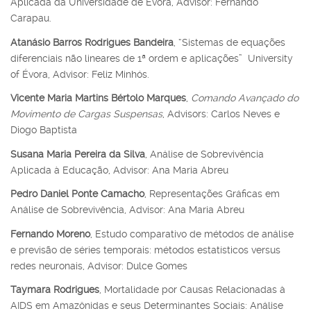
Aplicada da Universidade de Évora, Advisor: Fernando
Carapau.
Atanásio Barros Rodrigues Bandeira
, “Sistemas de equações
diferenciais não lineares de 1ª ordem e aplicações” University
of Évora, Advisor: Feliz Minhós.
Vicente Maria Martins Bértolo Marques
,
Comando Avançado do
Movimento de Cargas Suspensas
, Advisors: Carlos Neves e
Diogo Baptista
Susana Maria Pereira da Silva
, Análise de Sobrevivência
Aplicada à Educação, Advisor: Ana Maria Abreu
Pedro Daniel Ponte Camacho
, Representações Gráficas em
Análise de Sobrevivência, Advisor: Ana Maria Abreu
Fernando Moreno
, Estudo comparativo de métodos de análise
e previsão de séries temporais: métodos estatísticos versus
redes neuronais, Advisor: Dulce Gomes
Taymara Rodrigues
, Mortalidade por Causas Relacionadas à
AIDS em Amazônidas e seus Determinantes Sociais: Análise