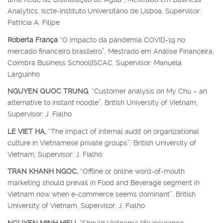
Analytics. Iscte-Instituto Universitário de Lisboa. Supervisor:
Patrícia A. Filipe
Roberta França
“O impacto da pandemia COVID-19 no
mercado financeiro brasileiro”, Mestrado em Análise Financeira,
Coimbra Business School|ISCAC. Supervisor: Manuela
Larguinho
NGUYEN QUOC TRUNG
, “Customer analysis on My Chu – an
alternative to instant noodle”. British University of Vietnam,
Supervisor: J. Fialho
LE VIET HA,
“The impact of internal audit on organizational
culture in Vietnamese private groups”. British University of
Vietnam, Supervisor: J. Fialho
TRAN KHANH NGOC,
“Offline or online word-of-mouth
marketing should prevail in Food and Beverage segment in
Vietnam now when e-commerce seems dominant”. British
University of Vietnam, Supervisor: J. Fialho
NGUYEN MINH HIEU,
“Should Vietnam's life insurance