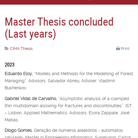
Master Thesis concluded
(Last years)
CIMA Thesis
Print
2023
Eduardo Eloy,
“Models and Methods for the Modelling of Forest
Managing”. Advisors: Salvador Abreu, Adviser: Vladimir
Bushenkov.
Gabriel Vidal de Carvalho,
“Asymptotic analysis of a clamped
thin multidomain allowing for fractures and discontinuities”. IST
– Lisbon, Applied Mathematics. Advisors: Elvira Zappale, José
Matias.
Diogo Gomes
, Geração de números aleatórios - autómatos
celulares, Master in Engineering Informatics, Supervisor: Carlos