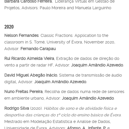
Bárbara Cardoso Ferreira
, Liderança Virtual em Gestão de
Projetos, Advisors: Paulo Moreira and Manuela Larguinho
2020
Nelson Fernandes
: Classic Fractions: Application to the
classroom in S. Tomé, University of Évora, November 2020,
Advisor:
Fernando Carapau
Rui Ricardo Almeida Vieira
, Extração de dados de direção do
vento a partir de radar HF, Advisor:
Joaquim Amândio Azevedo
.
David Miguel Abegão Inácio
, Sistema de transmissão de áudio
digital, Advisor:
Joaquim Amândio Azevedo
.
Nuno Freitas Pereira
, Recolha de dados numa rede de sensores
em ambiente urbano, Advisor:
Joaquim Amândio Azevedo
.
Rodrigo Silva
(2020).
Hábitos de sono e de atividade física e
desportiva das crianças do 1º ciclo do ensino básico de Évora
.
Mestrado em Modelação Estatística e Análise de Dados,
Universidade de Évora. Advisors:
Afonso
,
A.
,
Infante, P.
e