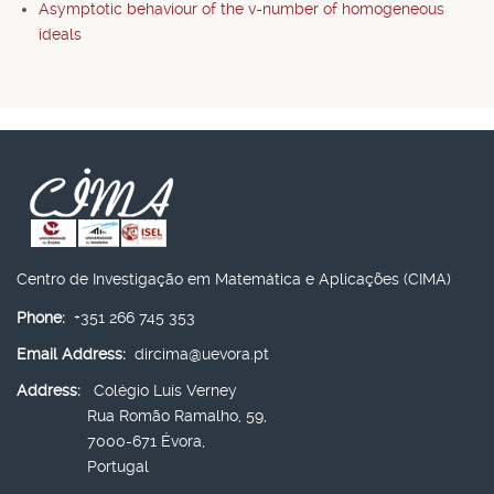
Asymptotic behaviour of the v-number of homogeneous
ideals
Centro de Investigação em Matemática e Aplicações (CIMA)
Phone:
+351 266 745 353
Email Address:
dircima@uevora.pt
Address:
Colégio Luís Verney
Rua Romão Ramalho, 59,
7000-671 Évora,
Portugal