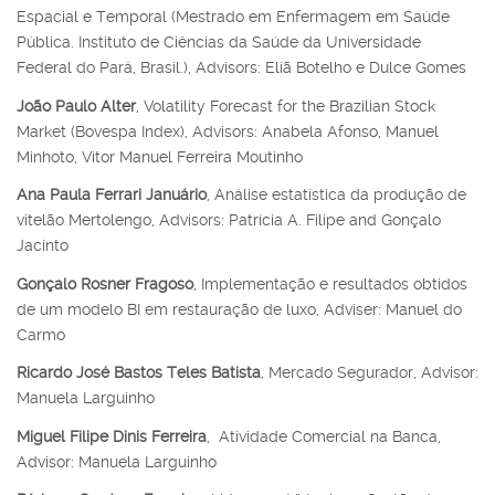
Espacial e Temporal (Mestrado em Enfermagem em Saúde
Pública. Instituto de Ciências da Saúde da Universidade
Federal do Pará, Brasil.), Advisors: Eliã Botelho e Dulce Gomes
João Paulo Alter
, Volatility Forecast for the Brazilian Stock
Market (Bovespa Index), Advisors: Anabela Afonso, Manuel
Minhoto, Vitor Manuel Ferreira Moutinho
Ana Paula Ferrari Januário
, Análise estatística da produção de
vitelão Mertolengo, Advisors: Patrícia A. Filipe and Gonçalo
Jacinto
Gonçalo Rosner Fragoso
, Implementação e resultados obtidos
de um modelo BI em restauração de luxo, Adviser: Manuel do
Carmo
Ricardo José Bastos Teles Batista
, Mercado Segurador, Advisor:
Manuela Larguinho
Miguel Filipe Dinis Ferreira
, Atividade Comercial na Banca,
Advisor:
Manuela Larguinho