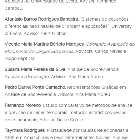
Aplicada da Universidade de Évora, Advisor: Fernando
Carapau.
Atanásio Barros Rodrigues Bandeira
, “Sistemas de equações
diferenciais não lineares de 1ª ordem e aplicações” University
of Évora, Advisor: Feliz Minhós.
Vicente Maria Martins Bértolo Marques
,
Comando Avançado do
Movimento de Cargas Suspensas
, Advisors: Carlos Neves e
Diogo Baptista
Susana Maria Pereira da Silva
, Análise de Sobrevivência
Aplicada à Educação, Advisor: Ana Maria Abreu
Pedro Daniel Ponte Camacho
, Representações Gráficas em
Análise de Sobrevivência, Advisor: Ana Maria Abreu
Fernando Moreno
, Estudo comparativo de métodos de análise
e previsão de séries temporais: métodos estatísticos versus
redes neuronais, Advisor: Dulce Gomes
Taymara Rodrigues
, Mortalidade por Causas Relacionadas à
AIDS em Amazônidas e seus Determinantes Sociais: Análise