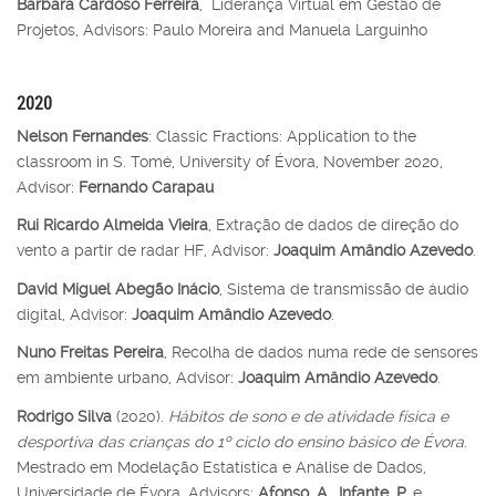
Bárbara Cardoso Ferreira
, Liderança Virtual em Gestão de
Projetos, Advisors: Paulo Moreira and Manuela Larguinho
2020
Nelson Fernandes
: Classic Fractions: Application to the
classroom in S. Tomé, University of Évora, November 2020,
Advisor:
Fernando Carapau
Rui Ricardo Almeida Vieira
, Extração de dados de direção do
vento a partir de radar HF, Advisor:
Joaquim Amândio Azevedo
.
David Miguel Abegão Inácio
, Sistema de transmissão de áudio
digital, Advisor:
Joaquim Amândio Azevedo
.
Nuno Freitas Pereira
, Recolha de dados numa rede de sensores
em ambiente urbano, Advisor:
Joaquim Amândio Azevedo
.
Rodrigo Silva
(2020).
Hábitos de sono e de atividade física e
desportiva das crianças do 1º ciclo do ensino básico de Évora
.
Mestrado em Modelação Estatística e Análise de Dados,
Universidade de Évora. Advisors:
Afonso
,
A.
,
Infante, P.
e