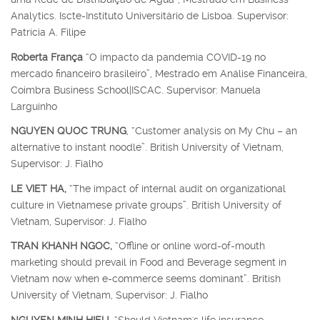
Analytics. Iscte-Instituto Universitário de Lisboa. Supervisor:
Patrícia A. Filipe
Roberta França
“O impacto da pandemia COVID-19 no
mercado financeiro brasileiro”, Mestrado em Análise Financeira,
Coimbra Business School|ISCAC. Supervisor: Manuela
Larguinho
NGUYEN QUOC TRUNG
, “Customer analysis on My Chu – an
alternative to instant noodle”. British University of Vietnam,
Supervisor: J. Fialho
LE VIET HA,
“The impact of internal audit on organizational
culture in Vietnamese private groups”. British University of
Vietnam, Supervisor: J. Fialho
TRAN KHANH NGOC,
“Offline or online word-of-mouth
marketing should prevail in Food and Beverage segment in
Vietnam now when e-commerce seems dominant”. British
University of Vietnam, Supervisor: J. Fialho
NGUYEN MINH HIEU,
“Should Vietnam's life insurance