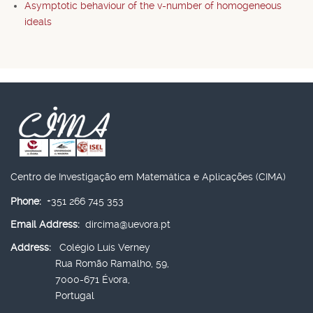
Asymptotic behaviour of the v-number of homogeneous
ideals
Centro de Investigação em Matemática e Aplicações (CIMA)
Phone:
+351 266 745 353
Email Address:
dircima@uevora.pt
Address:
Colégio Luís Verney
Rua Romão Ramalho, 59,
7000-671 Évora,
Portugal