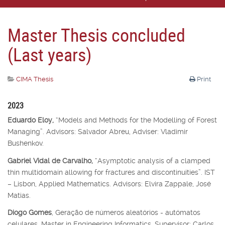
Master Thesis concluded
(Last years)
CIMA Thesis
Print
2023
Eduardo Eloy,
“Models and Methods for the Modelling of Forest
Managing”. Advisors: Salvador Abreu, Adviser: Vladimir
Bushenkov.
Gabriel Vidal de Carvalho,
“Asymptotic analysis of a clamped
thin multidomain allowing for fractures and discontinuities”. IST
– Lisbon, Applied Mathematics. Advisors: Elvira Zappale, José
Matias.
Diogo Gomes
, Geração de números aleatórios - autómatos
celulares, Master in Engineering Informatics, Supervisor: Carlos