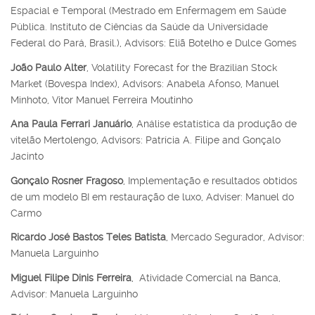
Espacial e Temporal (Mestrado em Enfermagem em Saúde
Pública. Instituto de Ciências da Saúde da Universidade
Federal do Pará, Brasil.), Advisors: Eliã Botelho e Dulce Gomes
João Paulo Alter
, Volatility Forecast for the Brazilian Stock
Market (Bovespa Index), Advisors: Anabela Afonso, Manuel
Minhoto, Vitor Manuel Ferreira Moutinho
Ana Paula Ferrari Januário
, Análise estatística da produção de
vitelão Mertolengo, Advisors: Patrícia A. Filipe and Gonçalo
Jacinto
Gonçalo Rosner Fragoso
, Implementação e resultados obtidos
de um modelo BI em restauração de luxo, Adviser: Manuel do
Carmo
Ricardo José Bastos Teles Batista
, Mercado Segurador, Advisor:
Manuela Larguinho
Miguel Filipe Dinis Ferreira
, Atividade Comercial na Banca,
Advisor:
Manuela Larguinho