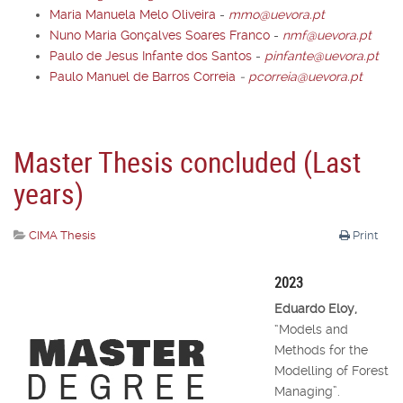
Maria Manuela Melo Oliveira
-
mmo@uevora.pt
Nuno Maria Gonçalves Soares Franco
-
nmf@uevora.pt
Paulo de Jesus Infante dos Santos
-
pinfante@uevora.pt
Paulo Manuel de Barros Correia
-
pcorreia@uevora.pt
Master Thesis concluded (Last
years)
CIMA Thesis
Print
2023
Eduardo Eloy,
“Models and
Methods for the
Modelling of Forest
Managing”.