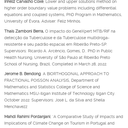
Infeliz Carvalho Coxe
, Lower and upper solutions method on
higher order boundary value problems including differential
equations and coupled systems, PhD Program in Mathematics,
University of Évora, Adviser: Feliz Minhós.
Thaís Zamboni Berra,
O impacto do GeneXpert MTB/RIF na
detecção da Tuberculose e da Tuberculose multidroga-
resistente e seu padrão espacial em Ribeirão Preto-SP.
Supervisors: Ricardo A. Arcêncio, Gomes, D.. PhD in Public
Health Nursing, University of São Paulo at Ribeirão Preto
School of Nursing, Brazil. Completed in March 28, 2022.
Jerome B. Bendong
. A BIORTHOGONAL APPROACH TO
FRACTIONAL POISSON ANALYSIS, Department of
Mathematics and Statistics College of Science and
Mathematics MSU-Iligan Institute of Technology Iligan City.
October 2022. Supervisors: José L. da Silva and Sheila
Menchavezz
Mahdi Rahimi Pordanjani
, "A Comparative Study of Impacts and
Implications of Climate Change on Tourism in Portugal and