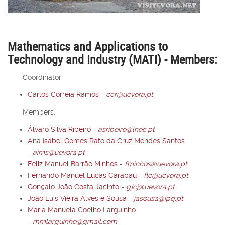
Mathematics and Applications to
Technology and Industry (MATI) - Members:
Coordinator:
Carlos Correia Ramos
-
ccr@uevora.pt
Members:
Álvaro Silva Ribeiro
-
asribeiro@lnec.pt
Ana Isabel Gomes Rato da Cruz Mendes Santos
-
aims@uevora.pt
Feliz Manuel Barrão Minhós
-
fminhos@uevora.pt
Fernando Manuel Lucas Carapau
-
flc@uevora.pt
Gonçalo João Costa Jacinto
-
gjcj@uevora.pt
João Luís Vieira Alves e Sousa
-
jasousa@ipq.pt
Maria Manuela Coelho Larguinho
-
mmlarguinho@gmail.com