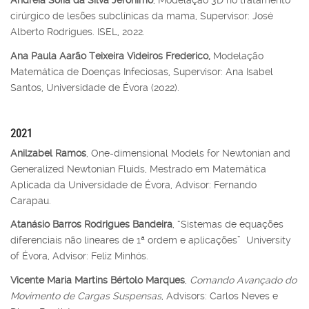
Andreia Sofia da Silva Jerónimo
, Modelação 3D no tratamento
cirúrgico de lesões subclínicas da mama, Supervisor: José
Alberto Rodrigues. ISEL, 2022.
Ana Paula Aarão Teixeira Videiros Frederico,
Modelação
Matemática de Doenças Infeciosas, Supervisor: Ana Isabel
Santos, Universidade de Évora (2022).
2021
Anilzabel Ramos
, One-dimensional Models for Newtonian and
Generalized Newtonian Fluids, Mestrado em Matemática
Aplicada da Universidade de Évora, Advisor: Fernando
Carapau.
Atanásio Barros Rodrigues Bandeira
, “Sistemas de equações
diferenciais não lineares de 1ª ordem e aplicações” University
of Évora, Advisor: Feliz Minhós.
Vicente Maria Martins Bértolo Marques
,
Comando Avançado do
Movimento de Cargas Suspensas
, Advisors: Carlos Neves e