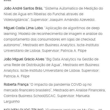
João André Santos Brás,
“Sistema Automático de Medição do
Nível de Água em Ribeiras do Funchal através de
Videovigilância”, Supervisor: Joaquim Amândio Azevedo).
Miguel Costa Lima Lobo
, “Aplicação de algoritmos de deep
learning: Modelo de reconhecimento de imagem e análise do
comportamento dos consumidores em lojas de checkout
autónomo”, Mestrado em Business Analytics. Iscte-Instituto
Universitário de Lisboa. Supervisor: Patrícia A. Filipe
João Miguel Grácio Alves
“Big Data Analytics na Gestão de
uma Rede de Distribuição de Água”, Mestrado em Business
Analytics. Iscte-Instituto Universitário de Lisboa. Supervisor:
Patrícia A. Filipe
Roberta França
“O impacto da pandemia COVID-19 no
mercado financeiro brasileiro”, Mestrado em Análise Financeira,
Coimbra Business School|ISCAC. Supervisor: Manuela
Larguinho
NGUYEN QUOC TRUNG
, “Customer analysis on My Chu – an