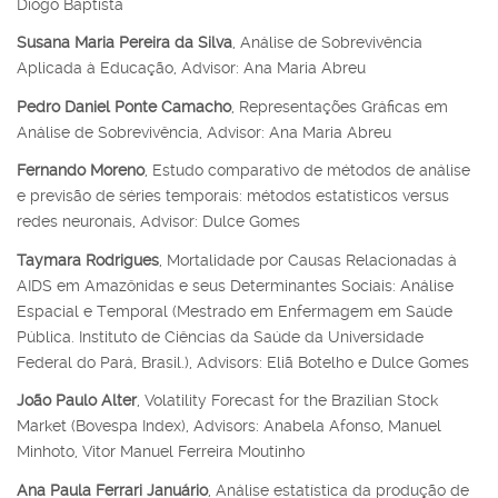
Diogo Baptista
Susana Maria Pereira da Silva
, Análise de Sobrevivência
Aplicada à Educação, Advisor: Ana Maria Abreu
Pedro Daniel Ponte Camacho
, Representações Gráficas em
Análise de Sobrevivência, Advisor: Ana Maria Abreu
Fernando Moreno
, Estudo comparativo de métodos de análise
e previsão de séries temporais: métodos estatísticos versus
redes neuronais, Advisor: Dulce Gomes
Taymara Rodrigues
, Mortalidade por Causas Relacionadas à
AIDS em Amazônidas e seus Determinantes Sociais: Análise
Espacial e Temporal (Mestrado em Enfermagem em Saúde
Pública. Instituto de Ciências da Saúde da Universidade
Federal do Pará, Brasil.), Advisors: Eliã Botelho e Dulce Gomes
João Paulo Alter
, Volatility Forecast for the Brazilian Stock
Market (Bovespa Index), Advisors: Anabela Afonso, Manuel
Minhoto, Vitor Manuel Ferreira Moutinho
Ana Paula Ferrari Januário
, Análise estatística da produção de