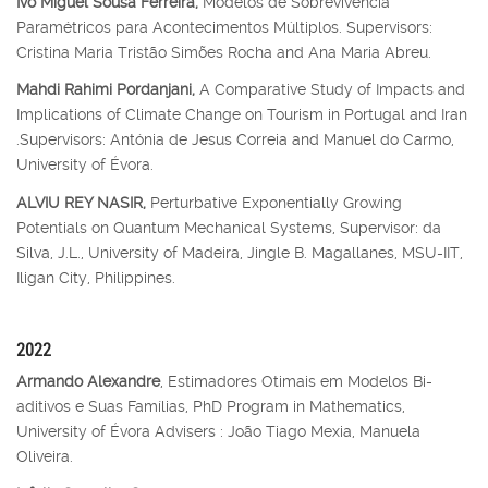
Ivo Miguel Sousa Ferreira,
Modelos de Sobrevivência
Paramétricos para Acontecimentos Múltiplos. Supervisors:
Cristina Maria Tristão Simões Rocha and Ana Maria Abreu.
Mahdi Rahimi Pordanjani,
A Comparative Study of Impacts and
Implications of Climate Change on Tourism in Portugal and Iran
.Supervisors: Antónia de Jesus Correia and Manuel do Carmo,
University of Évora.
ALVIU REY NASIR,
Perturbative Exponentially Growing
Potentials on Quantum Mechanical Systems, Supervisor: da
Silva, J.L., University of Madeira, Jingle B. Magallanes, MSU-IIT,
Iligan City, Philippines.
2022
Armando Alexandre
, Estimadores Otimais em Modelos Bi-
aditivos e Suas Famílias, PhD Program in Mathematics,
University of Évora Advisers : João Tiago Mexia, Manuela
Oliveira.