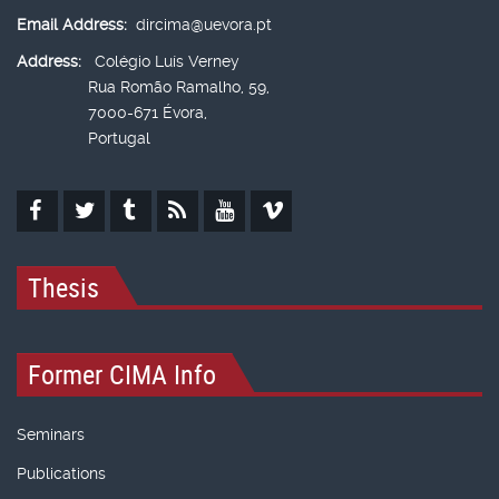
Email Address:
dircima@uevora.pt
Address:
Colégio Luís Verney
Rua Romão Ramalho, 59,
7000-671 Évora,
Portugal
Thesis
Former CIMA Info
Seminars
Publications