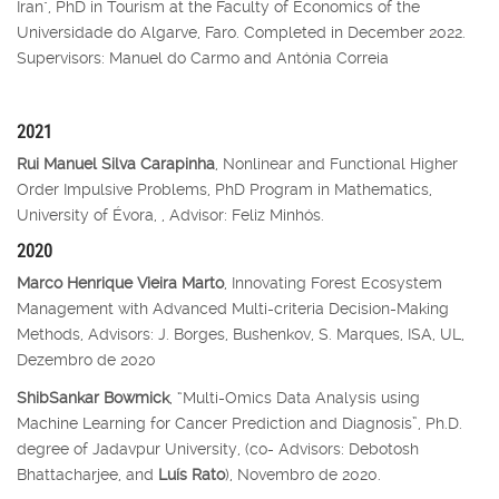
Iran", PhD in Tourism at the Faculty of Economics of the
Universidade do Algarve, Faro. Completed in December 2022.
Supervisors: Manuel do Carmo and Antónia Correia
2021
Rui Manuel Silva Carapinha
, Nonlinear and Functional Higher
Order Impulsive Problems, PhD Program in Mathematics,
University of Évora, , Advisor: Feliz Minhós.
2020
Marco Henrique Vieira Marto
, Innovating Forest Ecosystem
Management with Advanced Multi-criteria Decision-Making
Methods, Advisors: J. Borges, Bushenkov, S. Marques, ISA, UL,
Dezembro de 2020
ShibSankar Bowmick
, “Multi-Omics Data Analysis using
Machine Learning for Cancer Prediction and Diagnosis”, Ph.D.
degree of Jadavpur University, (co- Advisors: Debotosh
Bhattacharjee, and
Luís Rato
), Novembro de 2020.