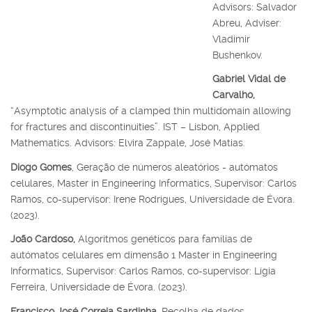
Advisors: Salvador
Abreu, Adviser:
Vladimir
Bushenkov.
Gabriel Vidal de
Carvalho,
“Asymptotic analysis of a clamped thin multidomain allowing
for fractures and discontinuities”. IST – Lisbon, Applied
Mathematics. Advisors: Elvira Zappale, José Matias.
Diogo Gomes
, Geração de números aleatórios - autómatos
celulares, Master in Engineering Informatics, Supervisor: Carlos
Ramos, co-supervisor: Irene Rodrigues, Universidade de Évora.
(2023).
João Cardoso,
Algoritmos genéticos para famílias de
autómatos celulares em dimensão 1 Master in Engineering
Informatics, Supervisor: Carlos Ramos, co-supervisor: Lígia
Ferreira, Universidade de Évora. (2023).
Francisco José Correia Sardinha,
Recolha de dados