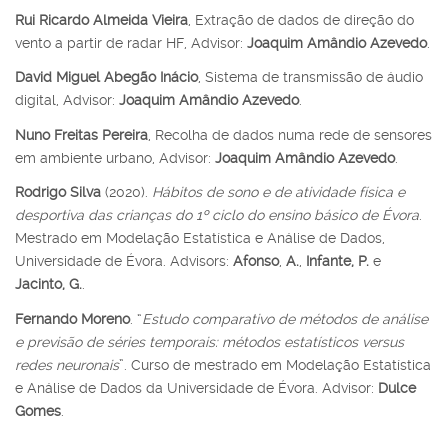
Rui Ricardo Almeida Vieira
, Extração de dados de direção do
vento a partir de radar HF, Advisor:
Joaquim Amândio Azevedo
.
David Miguel Abegão Inácio
, Sistema de transmissão de áudio
digital, Advisor:
Joaquim Amândio Azevedo
.
Nuno Freitas Pereira
, Recolha de dados numa rede de sensores
em ambiente urbano, Advisor:
Joaquim Amândio Azevedo
.
Rodrigo Silva
(2020).
Hábitos de sono e de atividade física e
desportiva das crianças do 1º ciclo do ensino básico de Évora
.
Mestrado em Modelação Estatística e Análise de Dados,
Universidade de Évora. Advisors:
Afonso
,
A.
,
Infante, P.
e
Jacinto, G.
.
Fernando Moreno
. “
Estudo comparativo de métodos de análise
e previsão de séries temporais: métodos estatísticos versus
redes neuronais
”. Curso de mestrado em Modelação Estatística
e Análise de Dados da Universidade de Évora. Advisor:
Dulce
Gomes
.