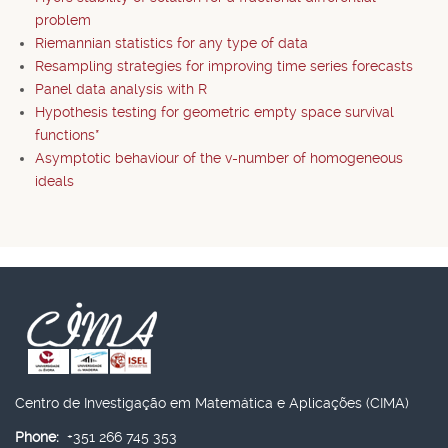
problem
Riemannian statistics for any type of data
Resampling strategies for improving time series forecasts
Panel data analysis with R
Hypothesis testing for geometric empty space survival
functions*
Asymptotic behaviour of the v-number of homogeneous
ideals
Centro de Investigação em Matemática e Aplicações (CIMA)
Phone:
+351 266 745 353