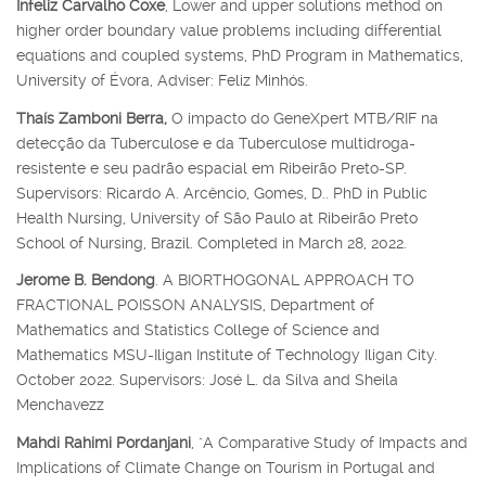
Infeliz Carvalho Coxe
, Lower and upper solutions method on
higher order boundary value problems including differential
equations and coupled systems, PhD Program in Mathematics,
University of Évora, Adviser: Feliz Minhós.
Thaís Zamboni Berra,
O impacto do GeneXpert MTB/RIF na
detecção da Tuberculose e da Tuberculose multidroga-
resistente e seu padrão espacial em Ribeirão Preto-SP.
Supervisors: Ricardo A. Arcêncio, Gomes, D.. PhD in Public
Health Nursing, University of São Paulo at Ribeirão Preto
School of Nursing, Brazil. Completed in March 28, 2022.
Jerome B. Bendong
. A BIORTHOGONAL APPROACH TO
FRACTIONAL POISSON ANALYSIS, Department of
Mathematics and Statistics College of Science and
Mathematics MSU-Iligan Institute of Technology Iligan City.
October 2022. Supervisors: José L. da Silva and Sheila
Menchavezz
Mahdi Rahimi Pordanjani
, "A Comparative Study of Impacts and
Implications of Climate Change on Tourism in Portugal and