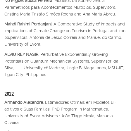
Ivo Miguel Sousa Ferreira,
Modelos de Sobrevivência
Paramétricos para Acontecimentos Múltiplos. Supervisors:
Cristina Maria Tristão Simões Rocha and Ana Maria Abreu.
Mahdi Rahimi Pordanjani,
A Comparative Study of Impacts and
Implications of Climate Change on Tourism in Portugal and Iran
.Supervisors: Antónia de Jesus Correia and Manuel do Carmo,
University of Évora.
ALVIU REY NASIR,
Perturbative Exponentially Growing
Potentials on Quantum Mechanical Systems, Supervisor: da
Silva, J.L., University of Madeira, Jingle B. Magallanes, MSU-IIT,
Iligan City, Philippines.
2022
Armando Alexandre
, Estimadores Otimais em Modelos Bi-
aditivos e Suas Famílias, PhD Program in Mathematics,
University of Évora Advisers : João Tiago Mexia, Manuela
Oliveira.