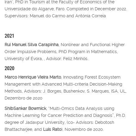
Iran", PhD in Tourism at the Faculty of Economics of the
Universidade do Algarve, Faro. Completed in December 2022.
Supervisors: Manuel do Carmo and Antónia Correia
2021
Rui Manuel Silva Carapinha
, Nonlinear and Functional Higher
Order Impulsive Problems, PhD Program in Mathematics,
University of Évora, , Advisor: Feliz Minhós.
2020
Marco Henrique Vieira Marto
, Innovating Forest Ecosystem
Management with Advanced Multi-criteria Decision-Making
Methods, Advisors: J. Borges, Bushenkov, S. Marques, ISA, UL,
Dezembro de 2020
ShibSankar Bowmick
, “Multi-Omics Data Analysis using
Machine Learning for Cancer Prediction and Diagnosis”, Ph.D.
degree of Jadavpur University, (co- Advisors: Debotosh
Bhattacharjee, and
Luís Rato
), Novembro de 2020.