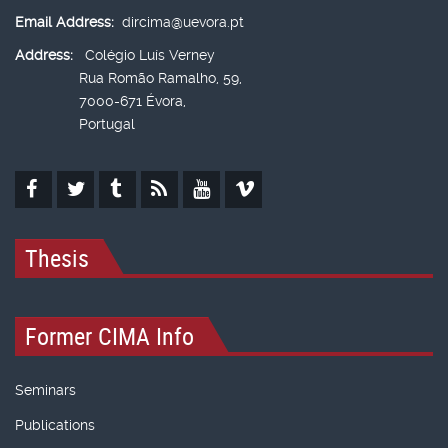
Email Address:
dircima@uevora.pt
Address:
Colégio Luís Verney
Rua Romão Ramalho, 59,
7000-671 Évora,
Portugal
Thesis
Former CIMA Info
Seminars
Publications