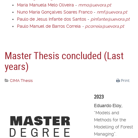
Maria Manuela Melo Oliveira
-
mmo@uevora.pt
Nuno Maria Gonçalves Soares Franco
-
nmf@uevora.pt
Paulo de Jesus Infante dos Santos
-
pinfante@uevora.pt
Paulo Manuel de Barros Correia
-
pcorreia@uevora.pt
Master Thesis concluded (Last
years)
CIMA Thesis
Print
2023
Eduardo Eloy,
“Models and
Methods for the
Modelling of Forest
Managing”.