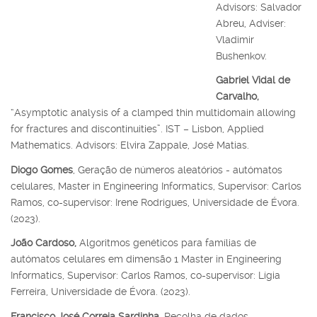
Advisors: Salvador
Abreu, Adviser:
Vladimir
Bushenkov.
Gabriel Vidal de
Carvalho,
“Asymptotic analysis of a clamped thin multidomain allowing
for fractures and discontinuities”. IST – Lisbon, Applied
Mathematics. Advisors: Elvira Zappale, José Matias.
Diogo Gomes
, Geração de números aleatórios - autómatos
celulares, Master in Engineering Informatics, Supervisor: Carlos
Ramos, co-supervisor: Irene Rodrigues, Universidade de Évora.
(2023).
João Cardoso,
Algoritmos genéticos para famílias de
autómatos celulares em dimensão 1 Master in Engineering
Informatics, Supervisor: Carlos Ramos, co-supervisor: Lígia
Ferreira, Universidade de Évora. (2023).
Francisco José Correia Sardinha,
Recolha de dados