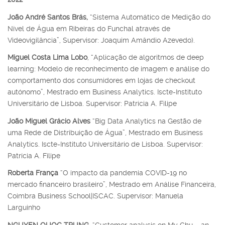
João André Santos Brás,
“Sistema Automático de Medição do
Nível de Água em Ribeiras do Funchal através de
Videovigilância”, Supervisor: Joaquim Amândio Azevedo).
Miguel Costa Lima Lobo
, “Aplicação de algoritmos de deep
learning: Modelo de reconhecimento de imagem e análise do
comportamento dos consumidores em lojas de checkout
autónomo”, Mestrado em Business Analytics. Iscte-Instituto
Universitário de Lisboa. Supervisor: Patrícia A. Filipe
João Miguel Grácio Alves
“Big Data Analytics na Gestão de
uma Rede de Distribuição de Água”, Mestrado em Business
Analytics. Iscte-Instituto Universitário de Lisboa. Supervisor:
Patrícia A. Filipe
Roberta França
“O impacto da pandemia COVID-19 no
mercado financeiro brasileiro”, Mestrado em Análise Financeira,
Coimbra Business School|ISCAC. Supervisor: Manuela
Larguinho
NGUYEN QUOC TRUNG
, “Customer analysis on My Chu – an