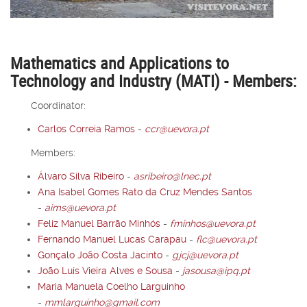
Mathematics and Applications to
Technology and Industry (MATI) - Members:
Coordinator:
Carlos Correia Ramos
-
ccr@uevora.pt
Members:
Álvaro Silva Ribeiro
-
asribeiro@lnec.pt
Ana Isabel Gomes Rato da Cruz Mendes Santos
-
aims@uevora.pt
Feliz Manuel Barrão Minhós
-
fminhos@uevora.pt
Fernando Manuel Lucas Carapau
-
flc@uevora.pt
Gonçalo João Costa Jacinto
-
gjcj@uevora.pt
João Luís Vieira Alves e Sousa
-
jasousa@ipq.pt
Maria Manuela Coelho Larguinho
-
mmlarguinho@gmail.com