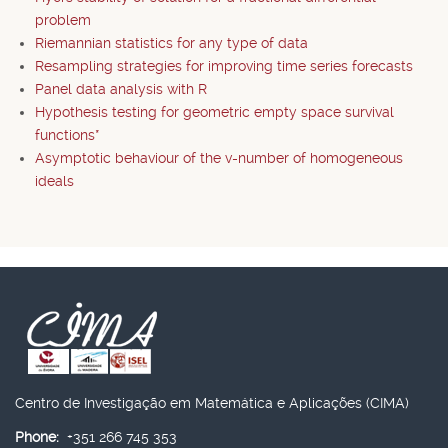
problem
Riemannian statistics for any type of data
Resampling strategies for improving time series forecasts
Panel data analysis with R
Hypothesis testing for geometric empty space survival
functions*
Asymptotic behaviour of the v-number of homogeneous
ideals
Centro de Investigação em Matemática e Aplicações (CIMA)
Phone:
+351 266 745 353