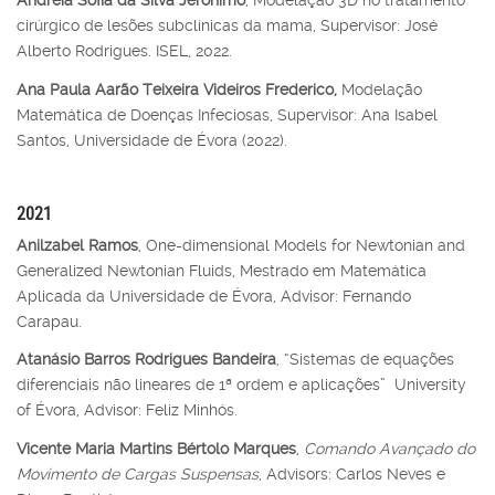
Andreia Sofia da Silva Jerónimo
, Modelação 3D no tratamento
cirúrgico de lesões subclínicas da mama, Supervisor: José
Alberto Rodrigues. ISEL, 2022.
Ana Paula Aarão Teixeira Videiros Frederico,
Modelação
Matemática de Doenças Infeciosas, Supervisor: Ana Isabel
Santos, Universidade de Évora (2022).
2021
Anilzabel Ramos
, One-dimensional Models for Newtonian and
Generalized Newtonian Fluids, Mestrado em Matemática
Aplicada da Universidade de Évora, Advisor: Fernando
Carapau.
Atanásio Barros Rodrigues Bandeira
, “Sistemas de equações
diferenciais não lineares de 1ª ordem e aplicações” University
of Évora, Advisor: Feliz Minhós.
Vicente Maria Martins Bértolo Marques
,
Comando Avançado do
Movimento de Cargas Suspensas
, Advisors: Carlos Neves e