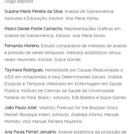
Diogo Baptista
Susana Maria Pereira da Silva
, Análise de Sobrevivência
Aplicada à Educação, Advisor: Ana Maria Abreu
Pedro Daniel Ponte Camacho
, Representações Gráficas em
Análise de Sobrevivência, Advisor: Ana Maria Abreu
Fernando Moreno
, Estudo comparativo de métodos de análise
e previsão de séries temporais: métodos estatísticos versus
redes neuronais, Advisor: Dulce Gomes
Taymara Rodrigues
, Mortalidade por Causas Relacionadas à
AIDS em Amazônidas e seus Determinantes Sociais: Análise
Espacial e Temporal (Mestrado em Enfermagem em Saúde
Pública. Instituto de Ciências da Saúde da Universidade
Federal do Pará, Brasil.), Advisors: Eliã Botelho e Dulce Gomes
João Paulo Alter
, Volatility Forecast for the Brazilian Stock
Market (Bovespa Index), Advisors: Anabela Afonso, Manuel
Minhoto, Vitor Manuel Ferreira Moutinho
Ana Paula Ferrari Januário
, Análise estatística da produção de