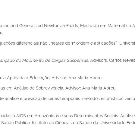
onian and Generalized Newtonian Fluids, Mestrado em Matemática 
u.
quações diferenciais não lineares de 1ª ordem e aplicações” Universi
nçado do Movimento de Cargas Suspensas
, Advisors: Carlos Neves
ncia Aplicada à Educação, Advisor: Ana Maria Abreu
cas em Análise de Sobrevivência, Advisor: Ana Maria Abreu
 análise e previsão de séries temporais: métodos estatísticos vers
onadas à AIDS em Amazônidas e seus Determinantes Sociais: Análise
úde Pública. Instituto de Ciências da Saúde da Universidade Fed