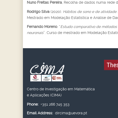
Nuno Freitas Pereira
, Recolha de dados numa rede d
Rodrigo Silva
(2020).
Hábitos de sono e de atividade 
Mestrado em Modelação Estatística e Análise de Dad
Fernando Moreno
. “
Estudo comparativo de métodos de
neuronais
”. Curso de mestrado em Modelação Estatís
Thes
Centro de Investigação em Matemática
e Aplicações (CIMA)
Phone:
+351 266 745 353
Email Address:
dircima@uevora.pt