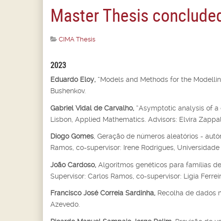
Master Thesis concluded
CIMA Thesis
2023
Eduardo Eloy,
“Models and Methods for the Modelling
Bushenkov.
Gabriel Vidal de Carvalho,
“Asymptotic analysis of a 
Lisbon, Applied Mathematics. Advisors: Elvira Zappal
Diogo Gomes
, Geração de números aleatórios - autóm
Ramos, co-supervisor: Irene Rodrigues, Universidade 
João Cardoso,
Algoritmos genéticos para famílias de
Supervisor: Carlos Ramos, co-supervisor: Lígia Ferrei
Francisco José Correia Sardinha,
Recolha de dados m
Azevedo.