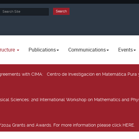
rch
Search
ructure
Publications
Communications
Events
 agreements with CIMA
: Centro de Investigación en Matemática Pura 
sical Sciences
: 2nd International Workshop on Mathematics and Phys
2024 Grants and Awards. For more information please click HERE.