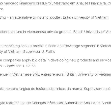
mercado financeiro brasileiro”, Mestrado em Análise Financeira, 
ho
hu – an alternative to instant noodle”. British University of Vietnam,
tional culture in Vietnamese private groups”. British University of Vi
uth marketing should prevail in Food and Beverage segment in Vietn
 of Vietnam, Supervisor: J. Fialho
ce companies apply big data in developing new products and service
 Supervisor: J. Fialho
venue in Vietnamese SME entrepreneurs.” British University of Vietna
atamento cirúrgico de lesões subclínicas da mama, Supervisor: José
o Matemática de Doenças Infeciosas, Supervisor: Ana Isabel Santo