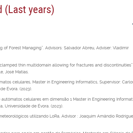
 (Last years)
 of Forest Managing”. Advisors: Salvador Abreu, Adviser: Vladimir
clamped thin multidomain allowing for fractures and discontinuities”.
e, José Matias.
atos celulares, Master in Engineering Informatics, Supervisor: Carlo
de Évora. (2023).
 autómatos celulares em dimensão 1 Master in Engineering Informati
ra, Universidade de Évora. (2023).
eteorológicos utilizando LoRa, Advisor : Joaquim Amândio Rodrigu