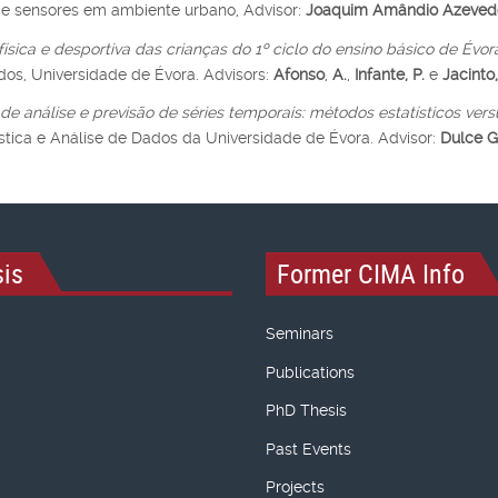
e sensores em ambiente urbano, Advisor:
Joaquim Amândio Azeved
física e desportiva das crianças do 1º ciclo do ensino básico de Évor
os, Universidade de Évora. Advisors:
Afonso
,
A.
,
Infante, P.
e
Jacinto,
 análise e previsão de séries temporais: métodos estatísticos vers
tica e Análise de Dados da Universidade de Évora. Advisor:
Dulce 
is
Former CIMA Info
Seminars
Publications
PhD Thesis
Past Events
Projects