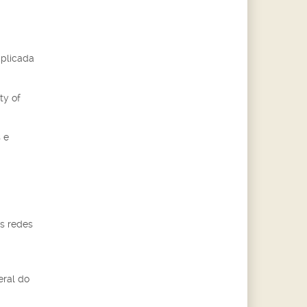
Aplicada
ty of
 e
us redes
eral do