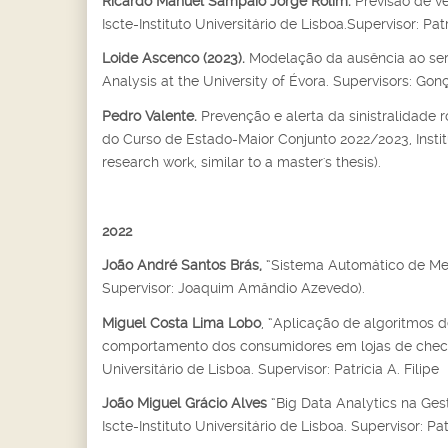
Ricardo Manuel Sampaio Jorge Rolim.
Previsão de v
Iscte-Instituto Universitário de Lisboa.Supervisor: Patrí
Loide Ascenco (2023).
Modelação da ausência ao serv
Analysis at the University of Évora. Supervisors: Gon
Pedro Valente.
Prevenção e alerta da sinistralidade ro
do Curso de Estado-Maior Conjunto 2022/2023, Institut
research work, similar to a master's thesis).
2022
João André Santos Brás,
“Sistema Automático de Med
Supervisor: Joaquim Amândio Azevedo).
Miguel Costa Lima Lobo
, “Aplicação de algoritmos
comportamento dos consumidores em lojas de checko
Universitário de Lisboa. Supervisor: Patrícia A. Filipe
João Miguel Grácio Alves
“Big Data Analytics na Ges
Iscte-Instituto Universitário de Lisboa. Supervisor: Patr