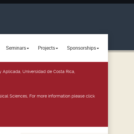
Seminars
Projects
Sponsorships
y Aplicada, Universidad de Costa Rica,
ical Sciences, For more information please click