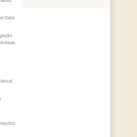
Dados.
nd Data
tigação
dividual
ância”,
o
alytics.