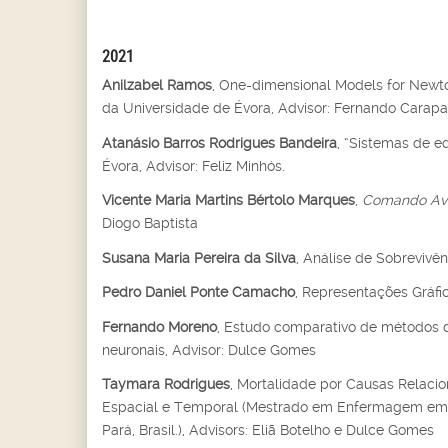
2021
Anilzabel Ramos
, One-dimensional Models for Newt
da Universidade de Évora, Advisor: Fernando Carapa
Atanásio Barros Rodrigues Bandeira
, “Sistemas de e
Évora, Advisor: Feliz Minhós.
Vicente Maria Martins Bértolo Marques
,
Comando Ava
Diogo Baptista
Susana Maria Pereira da Silva
, Análise de Sobrevivê
Pedro Daniel Ponte Camacho
, Representações Gráfi
Fernando Moreno
, Estudo comparativo de métodos de
neuronais, Advisor: Dulce Gomes
Taymara Rodrigues
, Mortalidade por Causas Relaci
Espacial e Temporal (Mestrado em Enfermagem em Sa
Pará, Brasil.), Advisors: Eliã Botelho e Dulce Gomes