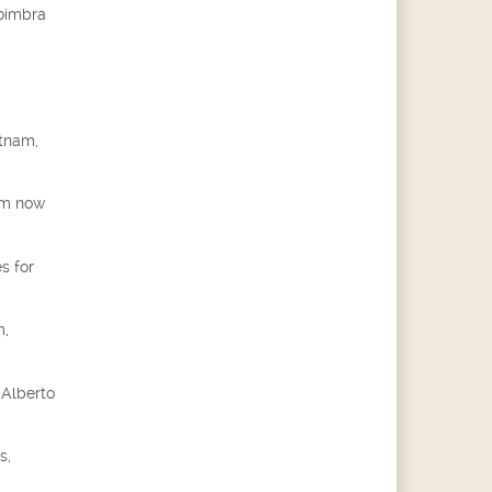
Coimbra
etnam,
am now
s for
m,
 Alberto
s,