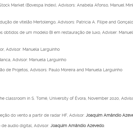
ian Stock Market (Bovespa Index), Advisors: Anabela Afonso, Manuel Min
odução de vitelão Mertolengo, Advisors: Patrícia A. Filipe and Gonçal
os obtidos de um modelo BI em restauração de luxo, Adviser: Manue
r, Advisor: Manuela Larguinho
Banca, Advisor:
Manuela Larguinho
tão de Projetos, Advisors: Paulo Moreira and Manuela Larguinho
 the classroom in S. Tomé, University of Évora, November 2020, Adviso
eção do vento a partir de radar HF, Advisor:
Joaquim Amândio Azev
 de áudio digital, Advisor:
Joaquim Amândio Azevedo
.