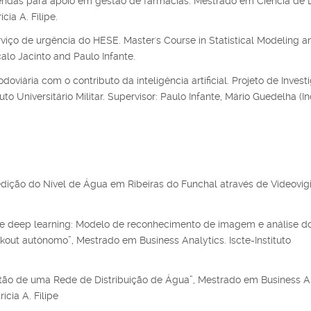
endas para apoio em gestão de farmácias. Mestrado em Ciência de 
cia A. Filipe.
iço de urgência do HESE. Master's Course in Statistical Modeling a
çalo Jacinto and Paulo Infante.
doviária com o contributo da inteligência artificial. Projeto de Inves
o Universitário Militar. Supervisor: Paulo Infante, Mário Guedelha (In
ição do Nível de Água em Ribeiras do Funchal através de Videovigil
 de deep learning: Modelo de reconhecimento de imagem e análise d
ut autónomo”, Mestrado em Business Analytics. Iscte-Instituto
tão de uma Rede de Distribuição de Água”, Mestrado em Business An
ícia A. Filipe