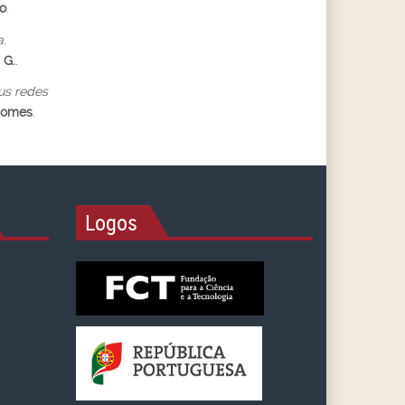
o
.
a
.
 G.
.
us redes
Gomes
.
Logos