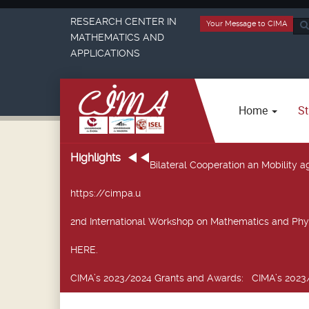
RESEARCH CENTER IN
Your Message to CIMA
Sea
MATHEMATICS AND
...
APPLICATIONS
Home
St
Highlights
Bilateral Cooperation an Mobility
https://cimpa.u
2nd International Workshop on Mathematics and Phy
HERE.
CIMA’s 2023/2024 Grants and Awards
: CIMA’s 2023/