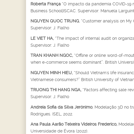
Roberta França
“O impacto da pandemia COVID-19 no 
Business School|ISCAC. Supervisor: Manuela Larguin
NGUYEN QUOC TRUNG
, “Customer analysis on My C
Supervisor: J. Fialho
LE VIET HA,
“The impact of internal audit on organiza
Supervisor: J. Fialho
TRAN KHANH NGOC,
“Offline or online word-of-mo
when e-commerce seems dominant”. British University
NGUYEN MINH HIEU,
“Should Vietnam's life insuran
Vietnamese consumers?” British University of Vietnam,
TRUONG THI HANG NGA,
“Factors affecting sale re
Supervisor: J. Fialho
Andreia Sofia da Silva Jerónimo
, Modelação 3D no tr
Rodrigues. ISEL, 2022.
Ana Paula Aarão Teixeira Videiros Frederico,
Modelaçã
Universidade de Évora (2022).