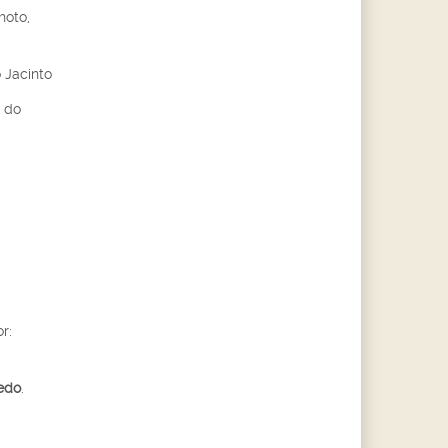
hoto,
o Jacinto
l do
r:
edo
.