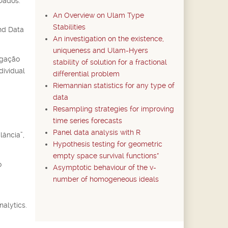
Dados.
An Overview on Ulam Type
Stabilities
nd Data
An investigation on the existence,
uniqueness and Ulam-Hyers
tigação
stability of solution for a fractional
dividual
differential problem
Riemannian statistics for any type of
data
Resampling strategies for improving
time series forecasts
Panel data analysis with R
ância”,
Hypothesis testing for geometric
empty space survival functions*
o
Asymptotic behaviour of the v-
number of homogeneous ideals
alytics.