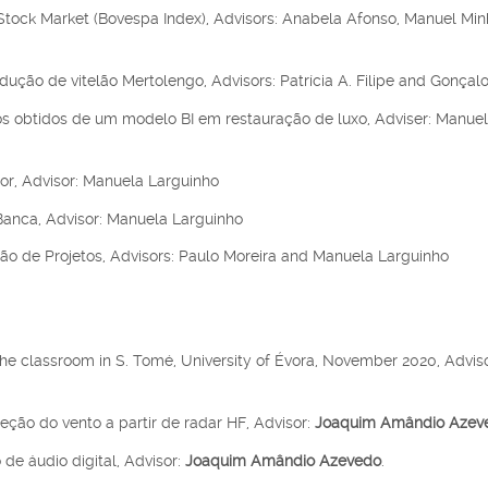
ian Stock Market (Bovespa Index), Advisors: Anabela Afonso, Manuel Min
odução de vitelão Mertolengo, Advisors: Patrícia A. Filipe and Gonçal
os obtidos de um modelo BI em restauração de luxo, Adviser: Manue
r, Advisor: Manuela Larguinho
Banca, Advisor:
Manuela Larguinho
tão de Projetos, Advisors: Paulo Moreira and Manuela Larguinho
 the classroom in S. Tomé, University of Évora, November 2020, Adviso
eção do vento a partir de radar HF, Advisor:
Joaquim Amândio Azev
 de áudio digital, Advisor:
Joaquim Amândio Azevedo
.