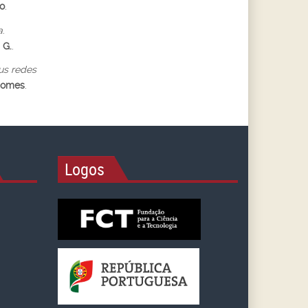
o
.
a
.
 G.
.
us redes
Gomes
.
Logos