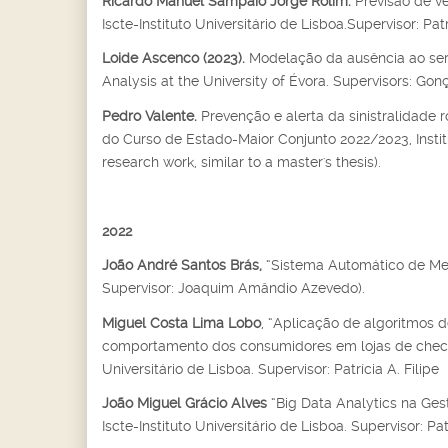
Ricardo Manuel Sampaio Jorge Rolim.
Previsão de v
Iscte-Instituto Universitário de Lisboa.Supervisor: Patrí
Loide Ascenco (2023).
Modelação da ausência ao serv
Analysis at the University of Évora. Supervisors: Gon
Pedro Valente.
Prevenção e alerta da sinistralidade ro
do Curso de Estado-Maior Conjunto 2022/2023, Institut
research work, similar to a master's thesis).
2022
João André Santos Brás,
“Sistema Automático de Med
Supervisor: Joaquim Amândio Azevedo).
Miguel Costa Lima Lobo
, “Aplicação de algoritmos
comportamento dos consumidores em lojas de checko
Universitário de Lisboa. Supervisor: Patrícia A. Filipe
João Miguel Grácio Alves
“Big Data Analytics na Ges
Iscte-Instituto Universitário de Lisboa. Supervisor: Patr