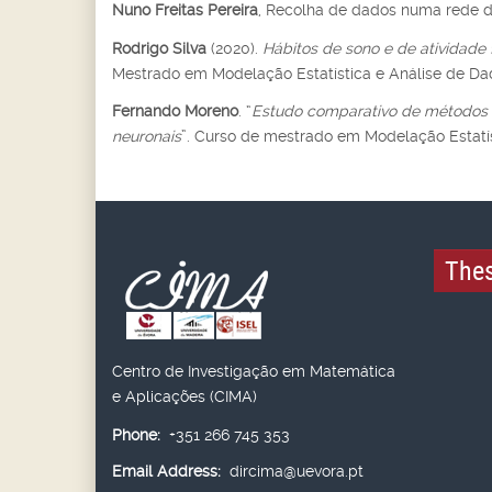
Nuno Freitas Pereira
, Recolha de dados numa rede d
Rodrigo Silva
(2020).
Hábitos de sono e de atividade 
Mestrado em Modelação Estatística e Análise de Dad
Fernando Moreno
. “
Estudo comparativo de métodos de
neuronais
”. Curso de mestrado em Modelação Estatís
Thes
Centro de Investigação em Matemática
e Aplicações (CIMA)
Phone:
+351 266 745 353
Email Address:
dircima@uevora.pt