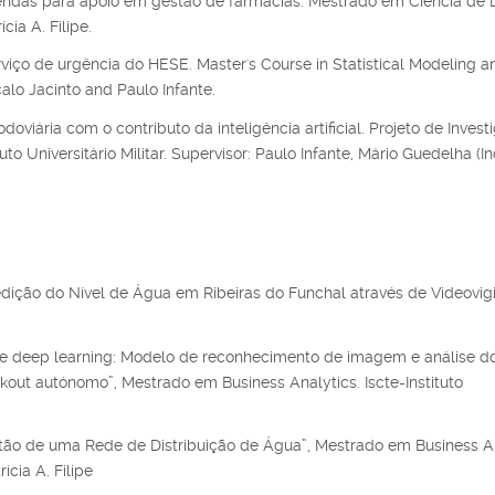
endas para apoio em gestão de farmácias. Mestrado em Ciência de 
cia A. Filipe.
iço de urgência do HESE. Master's Course in Statistical Modeling a
çalo Jacinto and Paulo Infante.
doviária com o contributo da inteligência artificial. Projeto de Inves
o Universitário Militar. Supervisor: Paulo Infante, Mário Guedelha (In
ição do Nível de Água em Ribeiras do Funchal através de Videovigil
 de deep learning: Modelo de reconhecimento de imagem e análise d
ut autónomo”, Mestrado em Business Analytics. Iscte-Instituto
tão de uma Rede de Distribuição de Água”, Mestrado em Business An
ícia A. Filipe