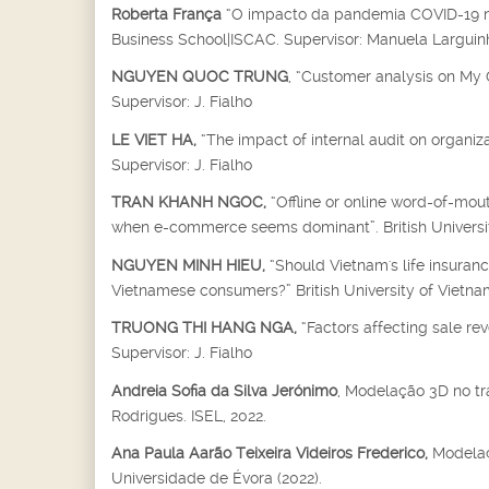
Roberta França
“O impacto da pandemia COVID-19 no 
Business School|ISCAC. Supervisor: Manuela Larguin
NGUYEN QUOC TRUNG
, “Customer analysis on My C
Supervisor: J. Fialho
LE VIET HA,
“The impact of internal audit on organiza
Supervisor: J. Fialho
TRAN KHANH NGOC,
“Offline or online word-of-mo
when e-commerce seems dominant”. British University
NGUYEN MINH HIEU,
“Should Vietnam's life insuran
Vietnamese consumers?” British University of Vietnam,
TRUONG THI HANG NGA,
“Factors affecting sale re
Supervisor: J. Fialho
Andreia Sofia da Silva Jerónimo
, Modelação 3D no tr
Rodrigues. ISEL, 2022.
Ana Paula Aarão Teixeira Videiros Frederico,
Modelaçã
Universidade de Évora (2022).