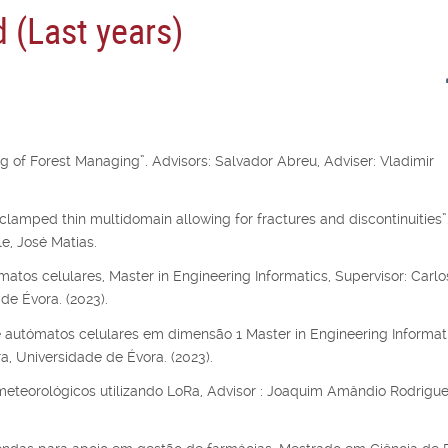
 (Last years)
 of Forest Managing”. Advisors: Salvador Abreu, Adviser: Vladimir
clamped thin multidomain allowing for fractures and discontinuities”.
e, José Matias.
atos celulares, Master in Engineering Informatics, Supervisor: Carlo
de Évora. (2023).
 autómatos celulares em dimensão 1 Master in Engineering Informati
ra, Universidade de Évora. (2023).
eteorológicos utilizando LoRa, Advisor : Joaquim Amândio Rodrigu