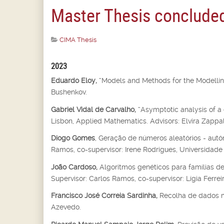
Master Thesis concluded
CIMA Thesis
2023
Eduardo Eloy,
“Models and Methods for the Modelling
Bushenkov.
Gabriel Vidal de Carvalho,
“Asymptotic analysis of a 
Lisbon, Applied Mathematics. Advisors: Elvira Zappal
Diogo Gomes
, Geração de números aleatórios - autóm
Ramos, co-supervisor: Irene Rodrigues, Universidade 
João Cardoso,
Algoritmos genéticos para famílias de
Supervisor: Carlos Ramos, co-supervisor: Lígia Ferrei
Francisco José Correia Sardinha,
Recolha de dados m
Azevedo.