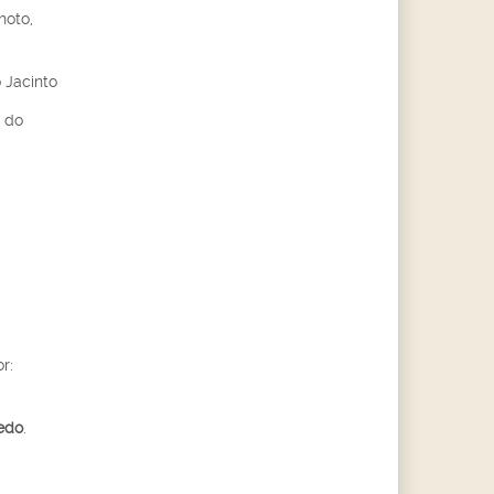
hoto,
o Jacinto
l do
r:
edo
.