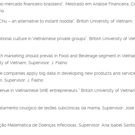
mercado financeiro brasileiro”, Mestrado em Análise Financeira, 
ho
hu – an alternative to instant noodle”. British University of Vietnam,
tional culture in Vietnamese private groups”. British University of Vi
uth marketing should prevail in Food and Beverage segment in Vietn
 of Vietnam, Supervisor: J. Fialho
ce companies apply big data in developing new products and service
 Supervisor: J. Fialho
venue in Vietnamese SME entrepreneurs.” British University of Vietna
atamento cirúrgico de lesões subclínicas da mama, Supervisor: José
o Matemática de Doenças Infeciosas, Supervisor: Ana Isabel Santo