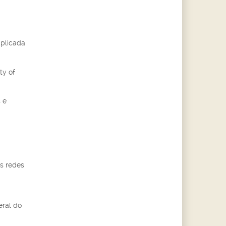
Aplicada
ty of
 e
us redes
eral do