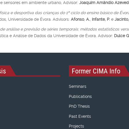
e sensores em ambiente urbano, Advisor:
Joaquim Amândio Azeved
física e desportiva das crianças do 1º ciclo do ensino básico de Évor
os, Universidade de Évora. Advisors:
Afonso
,
A.
,
Infante, P.
e
Jacinto,
 análise e previsão de séries temporais: métodos estatísticos vers
tica e Análise de Dados da Universidade de Évora. Advisor:
Dulce 
is
Former CIMA Info
Seminars
Publications
PhD Thesis
Past Events
Projects