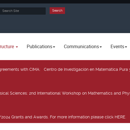
rch
Search
ructure
Publications
Communications
Events
 agreements with CIMA
: Centro de Investigación en Matemática Pura 
sical Sciences
: 2nd International Workshop on Mathematics and Phys
2024 Grants and Awards. For more information please click HERE.