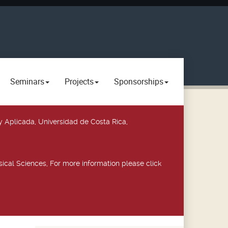
Seminars
Projects
Sponsorships
y Aplicada, Universidad de Costa Rica,
ical Sciences, For more information please click