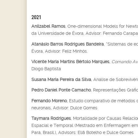
2021
Anilzabel Ramos
, One-dimensional Models for Newt
da Universidade de Évora, Advisor: Fernando Carapa
Atanásio Barros Rodrigues Bandeira
, “Sistemas de e
Évora, Advisor: Feliz Minhós.
Vicente Maria Martins Bértolo Marques
,
Comando Ava
Diogo Baptista
Susana Maria Pereira da Silva
, Análise de Sobrevivê
Pedro Daniel Ponte Camacho
, Representações Gráfi
Fernando Moreno
, Estudo comparativo de métodos de
neuronais, Advisor: Dulce Gomes
Taymara Rodrigues
, Mortalidade por Causas Relaci
Espacial e Temporal (Mestrado em Enfermagem em Sa
Pará, Brasil.), Advisors: Eliã Botelho e Dulce Gomes