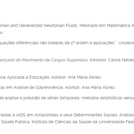
onian and Generalized Newtonian Fluids, Mestrado em Matemática 
u.
quações diferenciais não lineares de 1ª ordem e aplicações” Universi
nçado do Movimento de Cargas Suspensas
, Advisors: Carlos Neves
ncia Aplicada à Educação, Advisor: Ana Maria Abreu
cas em Análise de Sobrevivência, Advisor: Ana Maria Abreu
 análise e previsão de séries temporais: métodos estatísticos vers
onadas à AIDS em Amazônidas e seus Determinantes Sociais: Análise
úde Pública. Instituto de Ciências da Saúde da Universidade Fed