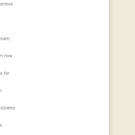
Coimbra
etnam,
am now
s for
m,
 Alberto
s,