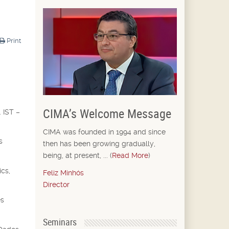
Print
CIMA’s Welcome Message
 IST –
CIMA was founded in 1994 and since
s
then has been growing gradually,
being, at present, ... (
Read More
)
cs,
Feliz Minhós
Director
es
Seminars