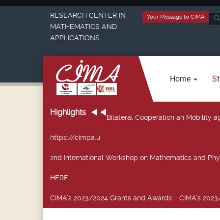
RESEARCH CENTER IN
Your Message to CIMA
Sea
MATHEMATICS AND
...
APPLICATIONS
Home
St
Highlights
Bilateral Cooperation an Mobility
https://cimpa.u
2nd International Workshop on Mathematics and Phy
HERE.
CIMA’s 2023/2024 Grants and Awards
: CIMA’s 2023/