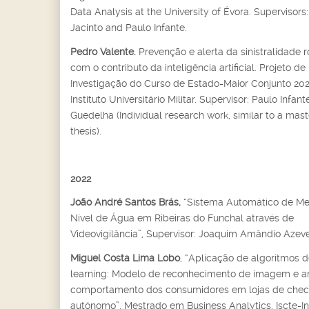
Data Analysis at the University of Évora. Supervisors
Jacinto and Paulo Infante.
Pedro Valente.
Prevenção e alerta da sinistralidade r
com o contributo da inteligência artificial. Projeto de
Investigação do Curso de Estado-Maior Conjunto 20
Instituto Universitário Militar. Supervisor: Paulo Infant
Guedelha (Individual research work, similar to a mast
thesis).
2022
João André Santos Brás,
“Sistema Automático de Me
Nível de Água em Ribeiras do Funchal através de
Videovigilância”, Supervisor: Joaquim Amândio Azeve
Miguel Costa Lima Lobo
, “Aplicação de algoritmos 
learning: Modelo de reconhecimento de imagem e an
comportamento dos consumidores em lojas de chec
autónomo”, Mestrado em Business Analytics. Iscte-In