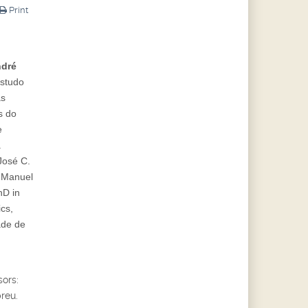
Print
ndré
studo
as
s do
e
.
José C.
 Manuel
hD in
cs,
ade de
ors:
reu.