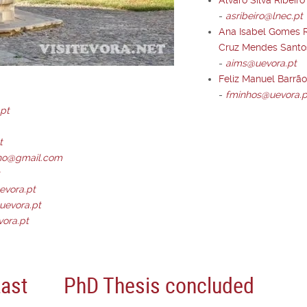
-
asribeiro@lnec.pt
Ana Isabel Gomes 
Cruz Mendes Santo
-
aims@uevora.pt
Feliz Manuel Barrã
-
fminhos@uevora.p
.pt
t
ho@gmail.com
vora.pt
uevora.pt
ora.pt
Last
PhD Thesis concluded