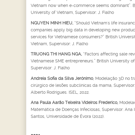
Vietnam now when e-commerce seems dominant”. Br
University of Vietnam, Supervisor: J. Fialho
NGUYEN MINH HIEU,
“Should Vietnam's life insuran
companies apply big data in developing new produc
services for Vietnamese consumers?” British Universi
Vietnam, Supervisor: J. Fialho
TRUONG THI HANG NGA,
“Factors affecting sale re
Vietnamese SME entrepreneurs.” British University o
Supervisor: J. Fialho
Andreia Sofia da Silva Jerónimo
, Modelação 3D no t
cirúrgico de lesões subclínicas da mama, Supervisor
Alberto Rodrigues. ISEL, 2022.
Ana Paula Aarão Teixeira Videiros Frederico,
Modela
Matemática de Doenças Infeciosas, Supervisor: Ana 
Santos, Universidade de Évora (2022).