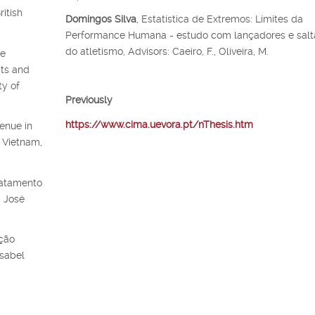
itish
Domingos Silva
, Estatística de Extremos: Limites da
Performance Humana - estudo com lançadores e salt
do atletismo, Advisors: Caeiro, F., Oliveira, M.
ce
ts and
ty of
Previously
https://www.cima.uevora.pt/nThesis.htm
venue in
f Vietnam,
ratamento
: José
ção
Isabel