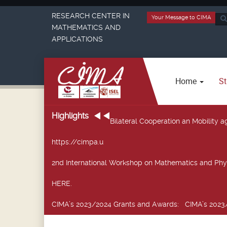
RESEARCH CENTER IN
Your Message to CIMA
Sea
MATHEMATICS AND
...
APPLICATIONS
Home
St
Highlights
Bilateral Cooperation an Mobility
https://cimpa.u
2nd International Workshop on Mathematics and Phy
HERE.
CIMA’s 2023/2024 Grants and Awards
: CIMA’s 2023/