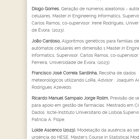
Diogo Gomes
, Geração de números aleatórios - aut
celulares, Master in Engineering Informatics, Supervis
Carlos Ramos, co-supervisor: Irene Rodrigues, Unive
de Évora. (2023).
João Cardoso,
Algoritmos genéticos para famílias d
autómatos celulares em dimensão 1 Master in Engin
Informatics, Supervisor: Carlos Ramos, co-supervisor:
Ferreira, Universidade de Évora. (2023).
Francisco José Correia Sardinha,
Recolha de dados
meteorológicos utilizando LoRa, Advisor : Joaquim 
Rodrigues Azevedo.
Ricardo Manuel Sampaio Jorge Rolim.
Previsão de v
para apoio em gestão de farmácias. Mestrado em Ci
Dados. Iscte-Instituto Universitário de Lisboa.Supervi
Patrícia A. Filipe.
Loide Ascenco (2023).
Modelação da ausência ao ser
urgência do HESE. Master's Course in Statistical Mo