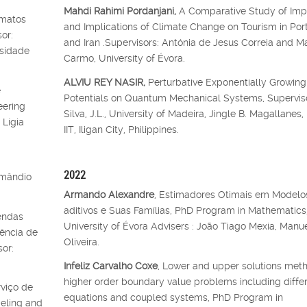
Mahdi Rahimi Pordanjani,
A Comparative Study of Imp
ómatos
and Implications of Climate Change on Tourism in Por
or:
and Iran .Supervisors: Antónia de Jesus Correia and M
rsidade
Carmo, University of Évora.
ALVIU REY NASIR,
Perturbative Exponentially Growing
e
Potentials on Quantum Mechanical Systems, Superviso
eering
Silva, J.L., University of Madeira, Jingle B. Magallanes
 Lígia
IIT, Iligan City, Philippines.
2022
Amândio
Armando Alexandre
, Estimadores Otimais em Modelos
aditivos e Suas Famílias, PhD Program in Mathematics
endas
University of Évora Advisers : João Tiago Mexia, Manu
ência de
Oliveira.
sor:
Infeliz Carvalho Coxe
, Lower and upper solutions met
higher order boundary value problems including differ
viço de
equations and coupled systems, PhD Program in
deling and