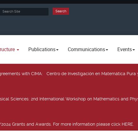
rch
Search
ructure
Publications
Communications
Events
 agreements with CIMA
: Centro de Investigación en Matemática Pura 
sical Sciences
: 2nd International Workshop on Mathematics and Phys
2024 Grants and Awards. For more information please click HERE.