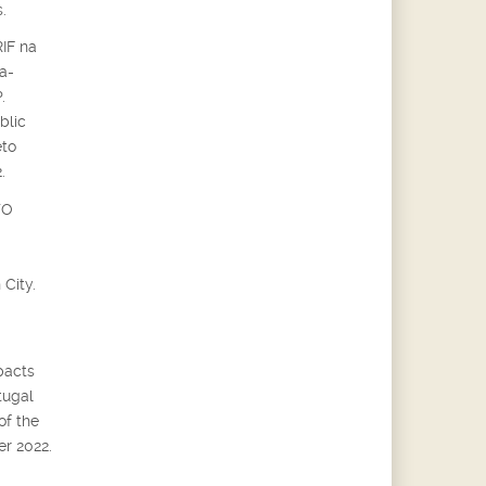
.
IF na
a-
.
blic
eto
.
TO
City.
pacts
tugal
of the
r 2022.