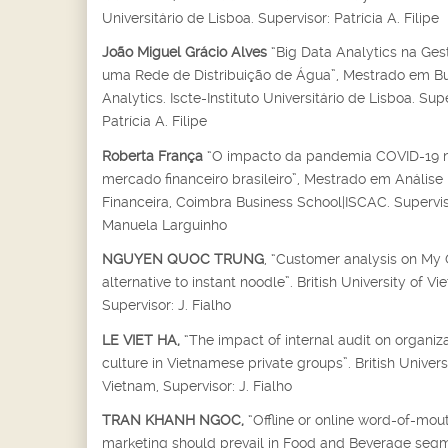
Universitário de Lisboa. Supervisor: Patrícia A. Filipe
João Miguel Grácio Alves
“Big Data Analytics na Ges
uma Rede de Distribuição de Água”, Mestrado em B
Analytics. Iscte-Instituto Universitário de Lisboa. Supe
Patrícia A. Filipe
Roberta França
“O impacto da pandemia COVID-19 
mercado financeiro brasileiro”, Mestrado em Análise
Financeira, Coimbra Business School|ISCAC. Supervis
Manuela Larguinho
NGUYEN QUOC TRUNG
, “Customer analysis on My
alternative to instant noodle”. British University of Vi
Supervisor: J. Fialho
LE VIET HA,
“The impact of internal audit on organiza
culture in Vietnamese private groups”. British Univers
Vietnam, Supervisor: J. Fialho
TRAN KHANH NGOC,
“Offline or online word-of-mou
marketing should prevail in Food and Beverage segm