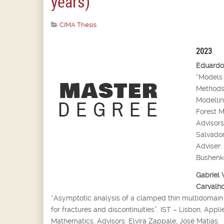
years)
CIMA Thesis
2023
Eduardo
“Models
Methods 
Modellin
Forest M
Advisors
Salvador
Adviser:
Bushenk
Gabriel 
Carvalho
“Asymptotic analysis of a clamped thin multidomain
for fractures and discontinuities”. IST – Lisbon, Appli
Mathematics. Advisors: Elvira Zappale, José Matias.