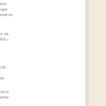
acts
tugal
anuel do
r: da
, MSU-
 Bi-
,
ela
hod on
ential