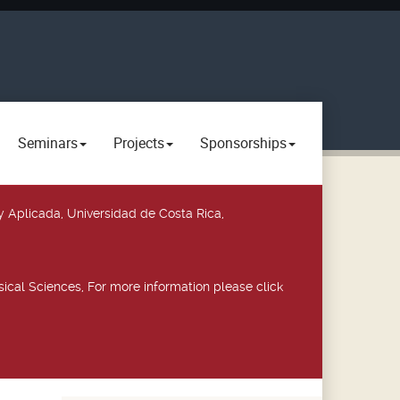
Seminars
Projects
Sponsorships
y Aplicada, Universidad de Costa Rica,
ical Sciences, For more information please click