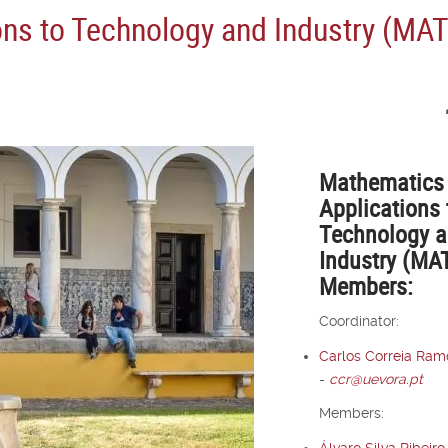
ns to Technology and Industry (MATI
Mathematics
Applications 
Technology 
Industry (MAT
Members:
Coordinator:
Carlos Correia Ram
-
ccr@uevora.pt
Members:
Álvaro Silva Ribeiro