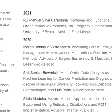
2021
tão de
usiness
Rui Manuel Silva Carapinha
, Nonlinear and Functional
rvisor:
Order Impulsive Problems, PhD Program in Mathemati
University of Évora, , Advisor: Feliz Minhós.
2020
no
Marco Henrique Vieira Marto
, Innovating Forest Ecosy
or:
Management with Advanced Multi-criteria Decision-M
Methods, Advisors: J. Borges, Bushenkov, S. Marques, 
Dezembro de 2020
 Chu – an
etnam,
ShibSankar Bowmick
, “Multi-Omics Data Analysis usi
Machine Learning for Cancer Prediction and Diagnosis”
degree of Jadavpur University, (co- Advisors: Debotos
tional
Bhattacharjee, and
Luís Rato
), Novembro de 2020.
ity of
Sílvia Madeira
, Hazard Models Applied to Industrial
Equipment Using Reliability Distributions and RCM
th
Implementation, Advisors: Infante, P., Didlet, F.
ent in