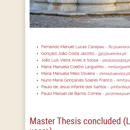
Fernando Manuel Lucas Carapau
-
flc@uevora
Gonçalo João Costa Jacinto
-
gjcj@uevora.pt
João Luís Vieira Alves e Sousa
-
jasousa@ipq.p
Maria Manuela Coelho Larguinho
-
mmlarguin
Maria Manuela Melo Oliveira
-
mmo@uevora.pt
Nuno Maria Gonçalves Soares Franco
-
nmf@ue
Paulo de Jesus Infante dos Santos
-
pinfante@
Paulo Manuel de Barros Correia
-
pcorreia@uev
Master Thesis concluded (