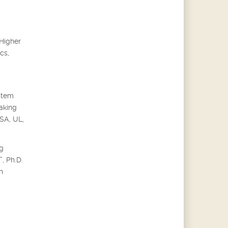
 Higher
cs,
stem
aking
ISA, UL,
ng
, Ph.D.
h