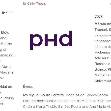
CIMA Thesis
Print
2023
Márcio A
Traesel,
E
 Eloy,
de algum
 and
variedade
for the
número d
g of
Frobenius
anaging”.
Advisors: 
:
Rosales e
 Abreu,
Branco, P
 Vladimir
Mathemati
ov.
Universid
Évora.
Vidal de
,
Ivo Miguel Sousa Ferreira,
Modelos de Sobrevivência
 allowing
Paramétricos para Acontecimentos Múltiplos. Supervis
ed
Cristina Maria Tristão Simões Rocha and Ana Maria Ab