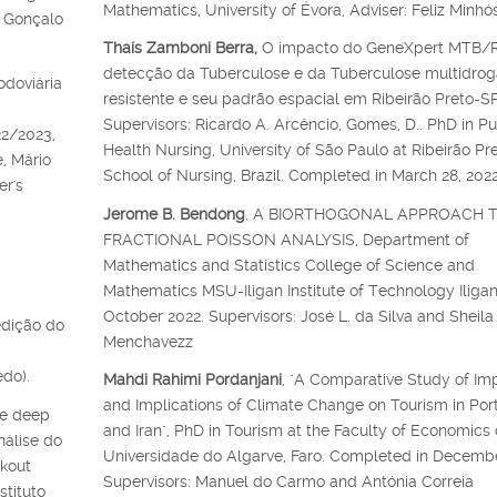
Mathematics, University of Évora, Adviser: Feliz Minhós
: Gonçalo
Thaís Zamboni Berra,
O impacto do GeneXpert MTB/R
detecção da Tuberculose e da Tuberculose multidrog
odoviária
resistente e seu padrão espacial em Ribeirão Preto-SP
Supervisors: Ricardo A. Arcêncio, Gomes, D.. PhD in Pu
22/2023,
Health Nursing, University of São Paulo at Ribeirão Pr
e, Mário
School of Nursing, Brazil. Completed in March 28, 2022
er's
Jerome B. Bendong
. A BIORTHOGONAL APPROACH 
FRACTIONAL POISSON ANALYSIS, Department of
Mathematics and Statistics College of Science and
Mathematics MSU-Iligan Institute of Technology Iligan 
October 2022. Supervisors: José L. da Silva and Sheila
dição do
Menchavezz
do).
Mahdi Rahimi Pordanjani
, "A Comparative Study of Im
and Implications of Climate Change on Tourism in Por
de deep
and Iran", PhD in Tourism at the Faculty of Economics 
álise do
Universidade do Algarve, Faro. Completed in Decembe
kout
Supervisors: Manuel do Carmo and Antónia Correia
stituto