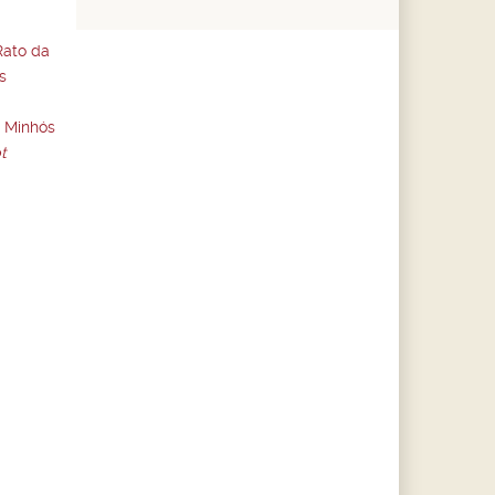
Rato da
s
o Minhós
t