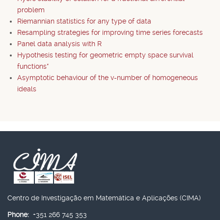
problem
Riemannian statistics for any type of data
Resampling strategies for improving time series forecasts
Panel data analysis with R
Hypothesis testing for geometric empty space survival
functions*
Asymptotic behaviour of the v-number of homogeneous
ideals
Centro de Investigação em Matemática e Aplicações (CIMA)
Phone:
+351 266 745 353