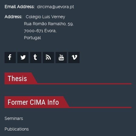
Email Address:
dircima@uevora.pt
Address:
Colégio Luís Verney
Rua Romão Ramalho, 59,
7000-671 Évora,
Portugal
Thesis
Former CIMA Info
Seminars
Publications