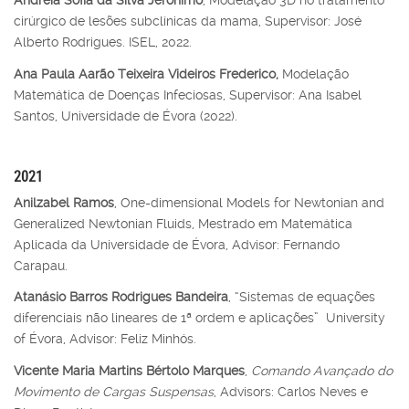
Andreia Sofia da Silva Jerónimo
, Modelação 3D no tratamento
cirúrgico de lesões subclínicas da mama, Supervisor: José
Alberto Rodrigues. ISEL, 2022.
Ana Paula Aarão Teixeira Videiros Frederico,
Modelação
Matemática de Doenças Infeciosas, Supervisor: Ana Isabel
Santos, Universidade de Évora (2022).
2021
Anilzabel Ramos
, One-dimensional Models for Newtonian and
Generalized Newtonian Fluids, Mestrado em Matemática
Aplicada da Universidade de Évora, Advisor: Fernando
Carapau.
Atanásio Barros Rodrigues Bandeira
, “Sistemas de equações
diferenciais não lineares de 1ª ordem e aplicações” University
of Évora, Advisor: Feliz Minhós.
Vicente Maria Martins Bértolo Marques
,
Comando Avançado do
Movimento de Cargas Suspensas
, Advisors: Carlos Neves e