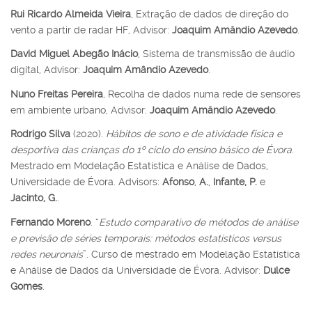
Rui Ricardo Almeida Vieira
, Extração de dados de direção do
vento a partir de radar HF, Advisor:
Joaquim Amândio Azevedo
.
David Miguel Abegão Inácio
, Sistema de transmissão de áudio
digital, Advisor:
Joaquim Amândio Azevedo
.
Nuno Freitas Pereira
, Recolha de dados numa rede de sensores
em ambiente urbano, Advisor:
Joaquim Amândio Azevedo
.
Rodrigo Silva
(2020).
Hábitos de sono e de atividade física e
desportiva das crianças do 1º ciclo do ensino básico de Évora
.
Mestrado em Modelação Estatística e Análise de Dados,
Universidade de Évora. Advisors:
Afonso
,
A.
,
Infante, P.
e
Jacinto, G.
.
Fernando Moreno
. “
Estudo comparativo de métodos de análise
e previsão de séries temporais: métodos estatísticos versus
redes neuronais
”. Curso de mestrado em Modelação Estatística
e Análise de Dados da Universidade de Évora. Advisor:
Dulce
Gomes
.