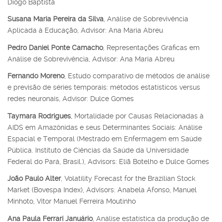
Diogo Baptista
Susana Maria Pereira da Silva
, Análise de Sobrevivência
Aplicada à Educação, Advisor: Ana Maria Abreu
Pedro Daniel Ponte Camacho
, Representações Gráficas em
Análise de Sobrevivência, Advisor: Ana Maria Abreu
Fernando Moreno
, Estudo comparativo de métodos de análise
e previsão de séries temporais: métodos estatísticos versus
redes neuronais, Advisor: Dulce Gomes
Taymara Rodrigues
, Mortalidade por Causas Relacionadas à
AIDS em Amazônidas e seus Determinantes Sociais: Análise
Espacial e Temporal (Mestrado em Enfermagem em Saúde
Pública. Instituto de Ciências da Saúde da Universidade
Federal do Pará, Brasil.), Advisors: Eliã Botelho e Dulce Gomes
João Paulo Alter
, Volatility Forecast for the Brazilian Stock
Market (Bovespa Index), Advisors: Anabela Afonso, Manuel
Minhoto, Vitor Manuel Ferreira Moutinho
Ana Paula Ferrari Januário
, Análise estatística da produção de