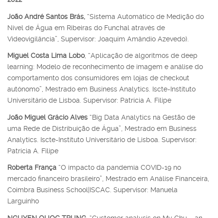
João André Santos Brás,
“Sistema Automático de Medição do
Nível de Água em Ribeiras do Funchal através de
Videovigilância”, Supervisor: Joaquim Amândio Azevedo).
Miguel Costa Lima Lobo
, “Aplicação de algoritmos de deep
learning: Modelo de reconhecimento de imagem e análise do
comportamento dos consumidores em lojas de checkout
autónomo”, Mestrado em Business Analytics. Iscte-Instituto
Universitário de Lisboa. Supervisor: Patrícia A. Filipe
João Miguel Grácio Alves
“Big Data Analytics na Gestão de
uma Rede de Distribuição de Água”, Mestrado em Business
Analytics. Iscte-Instituto Universitário de Lisboa. Supervisor:
Patrícia A. Filipe
Roberta França
“O impacto da pandemia COVID-19 no
mercado financeiro brasileiro”, Mestrado em Análise Financeira,
Coimbra Business School|ISCAC. Supervisor: Manuela
Larguinho
NGUYEN QUOC TRUNG
, “Customer analysis on My Chu – an