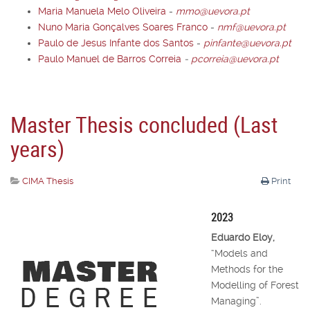
Maria Manuela Melo Oliveira
-
mmo@uevora.pt
Nuno Maria Gonçalves Soares Franco
-
nmf@uevora.pt
Paulo de Jesus Infante dos Santos
-
pinfante@uevora.pt
Paulo Manuel de Barros Correia
-
pcorreia@uevora.pt
Master Thesis concluded (Last
years)
CIMA Thesis
Print
2023
Eduardo Eloy,
“Models and
Methods for the
Modelling of Forest
Managing”.