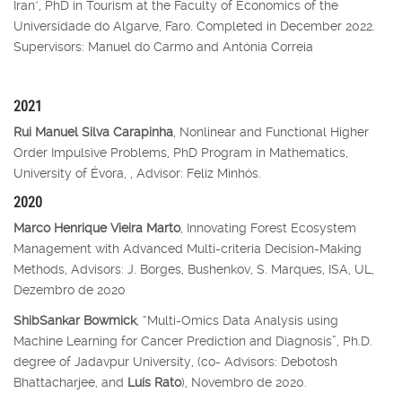
Iran", PhD in Tourism at the Faculty of Economics of the
Universidade do Algarve, Faro. Completed in December 2022.
Supervisors: Manuel do Carmo and Antónia Correia
2021
Rui Manuel Silva Carapinha
, Nonlinear and Functional Higher
Order Impulsive Problems, PhD Program in Mathematics,
University of Évora, , Advisor: Feliz Minhós.
2020
Marco Henrique Vieira Marto
, Innovating Forest Ecosystem
Management with Advanced Multi-criteria Decision-Making
Methods, Advisors: J. Borges, Bushenkov, S. Marques, ISA, UL,
Dezembro de 2020
ShibSankar Bowmick
, “Multi-Omics Data Analysis using
Machine Learning for Cancer Prediction and Diagnosis”, Ph.D.
degree of Jadavpur University, (co- Advisors: Debotosh
Bhattacharjee, and
Luís Rato
), Novembro de 2020.