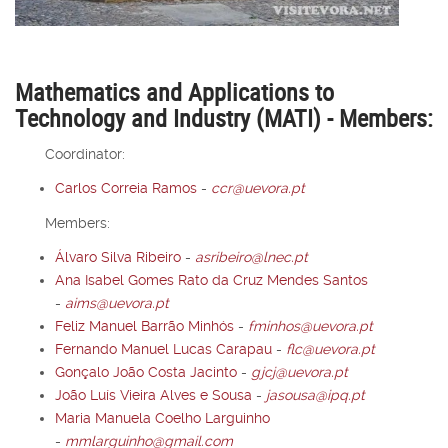
Mathematics and Applications to
Technology and Industry (MATI) - Members:
Coordinator:
Carlos Correia Ramos
-
ccr@uevora.pt
Members:
Álvaro Silva Ribeiro
-
asribeiro@lnec.pt
Ana Isabel Gomes Rato da Cruz Mendes Santos
-
aims@uevora.pt
Feliz Manuel Barrão Minhós
-
fminhos@uevora.pt
Fernando Manuel Lucas Carapau
-
flc@uevora.pt
Gonçalo João Costa Jacinto
-
gjcj@uevora.pt
João Luís Vieira Alves e Sousa
-
jasousa@ipq.pt
Maria Manuela Coelho Larguinho
-
mmlarguinho@gmail.com