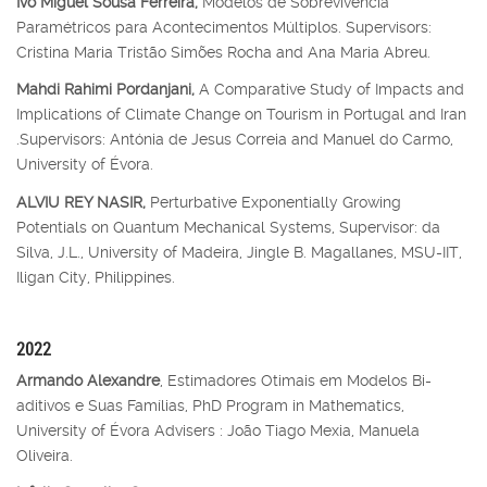
Ivo Miguel Sousa Ferreira,
Modelos de Sobrevivência
Paramétricos para Acontecimentos Múltiplos. Supervisors:
Cristina Maria Tristão Simões Rocha and Ana Maria Abreu.
Mahdi Rahimi Pordanjani,
A Comparative Study of Impacts and
Implications of Climate Change on Tourism in Portugal and Iran
.Supervisors: Antónia de Jesus Correia and Manuel do Carmo,
University of Évora.
ALVIU REY NASIR,
Perturbative Exponentially Growing
Potentials on Quantum Mechanical Systems, Supervisor: da
Silva, J.L., University of Madeira, Jingle B. Magallanes, MSU-IIT,
Iligan City, Philippines.
2022
Armando Alexandre
, Estimadores Otimais em Modelos Bi-
aditivos e Suas Famílias, PhD Program in Mathematics,
University of Évora Advisers : João Tiago Mexia, Manuela
Oliveira.