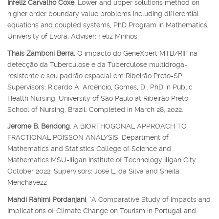
Infeliz Carvalho Coxe
, Lower and upper solutions method on
higher order boundary value problems including differential
equations and coupled systems, PhD Program in Mathematics,
University of Évora, Adviser: Feliz Minhós.
Thaís Zamboni Berra,
O impacto do GeneXpert MTB/RIF na
detecção da Tuberculose e da Tuberculose multidroga-
resistente e seu padrão espacial em Ribeirão Preto-SP.
Supervisors: Ricardo A. Arcêncio, Gomes, D.. PhD in Public
Health Nursing, University of São Paulo at Ribeirão Preto
School of Nursing, Brazil. Completed in March 28, 2022.
Jerome B. Bendong
. A BIORTHOGONAL APPROACH TO
FRACTIONAL POISSON ANALYSIS, Department of
Mathematics and Statistics College of Science and
Mathematics MSU-Iligan Institute of Technology Iligan City.
October 2022. Supervisors: José L. da Silva and Sheila
Menchavezz
Mahdi Rahimi Pordanjani
, "A Comparative Study of Impacts and
Implications of Climate Change on Tourism in Portugal and