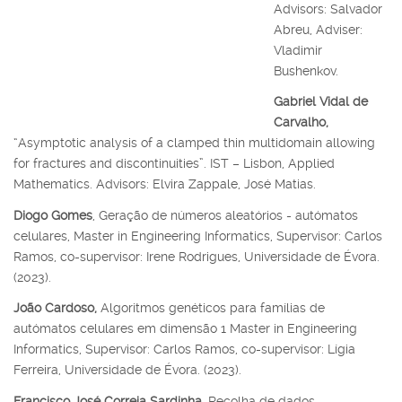
Advisors: Salvador
Abreu, Adviser:
Vladimir
Bushenkov.
Gabriel Vidal de
Carvalho,
“Asymptotic analysis of a clamped thin multidomain allowing
for fractures and discontinuities”. IST – Lisbon, Applied
Mathematics. Advisors: Elvira Zappale, José Matias.
Diogo Gomes
, Geração de números aleatórios - autómatos
celulares, Master in Engineering Informatics, Supervisor: Carlos
Ramos, co-supervisor: Irene Rodrigues, Universidade de Évora.
(2023).
João Cardoso,
Algoritmos genéticos para famílias de
autómatos celulares em dimensão 1 Master in Engineering
Informatics, Supervisor: Carlos Ramos, co-supervisor: Lígia
Ferreira, Universidade de Évora. (2023).
Francisco José Correia Sardinha,
Recolha de dados