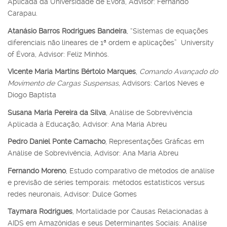
Aplicada da Universidade de Évora, Advisor: Fernando
Carapau.
Atanásio Barros Rodrigues Bandeira
, “Sistemas de equações
diferenciais não lineares de 1ª ordem e aplicações” University
of Évora, Advisor: Feliz Minhós.
Vicente Maria Martins Bértolo Marques
,
Comando Avançado do
Movimento de Cargas Suspensas
, Advisors: Carlos Neves e
Diogo Baptista
Susana Maria Pereira da Silva
, Análise de Sobrevivência
Aplicada à Educação, Advisor: Ana Maria Abreu
Pedro Daniel Ponte Camacho
, Representações Gráficas em
Análise de Sobrevivência, Advisor: Ana Maria Abreu
Fernando Moreno
, Estudo comparativo de métodos de análise
e previsão de séries temporais: métodos estatísticos versus
redes neuronais, Advisor: Dulce Gomes
Taymara Rodrigues
, Mortalidade por Causas Relacionadas à
AIDS em Amazônidas e seus Determinantes Sociais: Análise