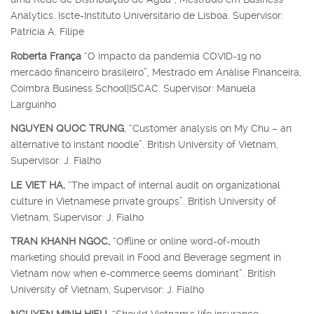
Analytics. Iscte-Instituto Universitário de Lisboa. Supervisor:
Patrícia A. Filipe
Roberta França
“O impacto da pandemia COVID-19 no
mercado financeiro brasileiro”, Mestrado em Análise Financeira,
Coimbra Business School|ISCAC. Supervisor: Manuela
Larguinho
NGUYEN QUOC TRUNG
, “Customer analysis on My Chu – an
alternative to instant noodle”. British University of Vietnam,
Supervisor: J. Fialho
LE VIET HA,
“The impact of internal audit on organizational
culture in Vietnamese private groups”. British University of
Vietnam, Supervisor: J. Fialho
TRAN KHANH NGOC,
“Offline or online word-of-mouth
marketing should prevail in Food and Beverage segment in
Vietnam now when e-commerce seems dominant”. British
University of Vietnam, Supervisor: J. Fialho
NGUYEN MINH HIEU,
“Should Vietnam's life insurance