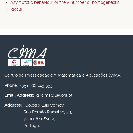
Asymptotic behaviour of the v-number of homogeneous
ideals
Centro de Investigação em Matemática e Aplicações (CIMA)
Phone:
+351 266 745 353
Email Address:
dircima@uevora.pt
Address:
Colégio Luís Verney
Rua Romão Ramalho, 59,
7000-671 Évora,
Portugal