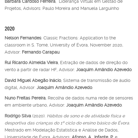
Bárbara Cardoso Ferreira
, Liderança Virtual em Gestão de
Projetos, Advisors: Paulo Moreira and Manuela Larguinho
2020
Nelson Fernandes
: Classic Fractions: Application to the
classroom in S. Tomé, University of Évora, November 2020,
Advisor:
Fernando Carapau
Rui Ricardo Almeida Vieira
, Extração de dados de direção do
vento a partir de radar HF, Advisor:
Joaquim Amândio Azevedo
.
David Miguel Abegão Inácio
, Sistema de transmissão de áudio
digital, Advisor:
Joaquim Amândio Azevedo
.
Nuno Freitas Pereira
, Recolha de dados numa rede de sensores
em ambiente urbano, Advisor:
Joaquim Amândio Azevedo
.
Rodrigo Silva
(2020).
Hábitos de sono e de atividade física e
desportiva das crianças do 1º ciclo do ensino básico de Évora
.
Mestrado em Modelação Estatística e Análise de Dados,
Universidade de Évora. Advisors:
Afonso
,
A.
,
Infante, P.
e