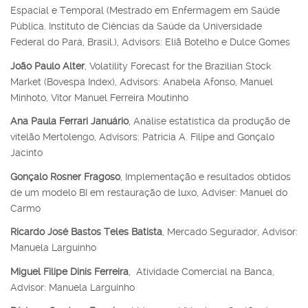
Espacial e Temporal (Mestrado em Enfermagem em Saúde
Pública. Instituto de Ciências da Saúde da Universidade
Federal do Pará, Brasil.), Advisors: Eliã Botelho e Dulce Gomes
João Paulo Alter
, Volatility Forecast for the Brazilian Stock
Market (Bovespa Index), Advisors: Anabela Afonso, Manuel
Minhoto, Vitor Manuel Ferreira Moutinho
Ana Paula Ferrari Januário
, Análise estatística da produção de
vitelão Mertolengo, Advisors: Patrícia A. Filipe and Gonçalo
Jacinto
Gonçalo Rosner Fragoso
, Implementação e resultados obtidos
de um modelo BI em restauração de luxo, Adviser: Manuel do
Carmo
Ricardo José Bastos Teles Batista
, Mercado Segurador, Advisor:
Manuela Larguinho
Miguel Filipe Dinis Ferreira
, Atividade Comercial na Banca,
Advisor:
Manuela Larguinho