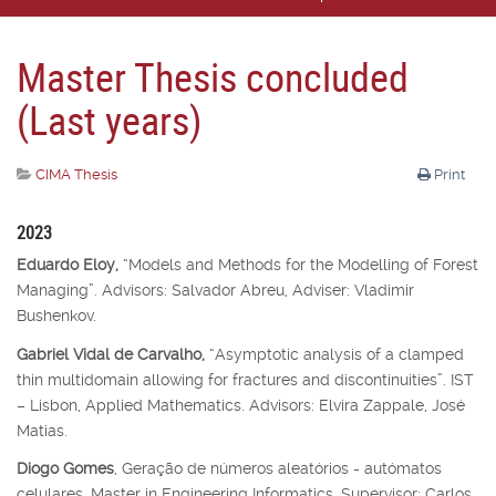
Master Thesis concluded
(Last years)
CIMA Thesis
Print
2023
Eduardo Eloy,
“Models and Methods for the Modelling of Forest
Managing”. Advisors: Salvador Abreu, Adviser: Vladimir
Bushenkov.
Gabriel Vidal de Carvalho,
“Asymptotic analysis of a clamped
thin multidomain allowing for fractures and discontinuities”. IST
– Lisbon, Applied Mathematics. Advisors: Elvira Zappale, José
Matias.
Diogo Gomes
, Geração de números aleatórios - autómatos
celulares, Master in Engineering Informatics, Supervisor: Carlos