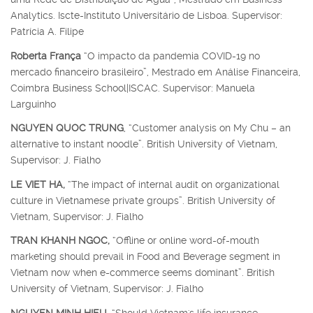
Analytics. Iscte-Instituto Universitário de Lisboa. Supervisor:
Patrícia A. Filipe
Roberta França
“O impacto da pandemia COVID-19 no
mercado financeiro brasileiro”, Mestrado em Análise Financeira,
Coimbra Business School|ISCAC. Supervisor: Manuela
Larguinho
NGUYEN QUOC TRUNG
, “Customer analysis on My Chu – an
alternative to instant noodle”. British University of Vietnam,
Supervisor: J. Fialho
LE VIET HA,
“The impact of internal audit on organizational
culture in Vietnamese private groups”. British University of
Vietnam, Supervisor: J. Fialho
TRAN KHANH NGOC,
“Offline or online word-of-mouth
marketing should prevail in Food and Beverage segment in
Vietnam now when e-commerce seems dominant”. British
University of Vietnam, Supervisor: J. Fialho
NGUYEN MINH HIEU,
“Should Vietnam's life insurance