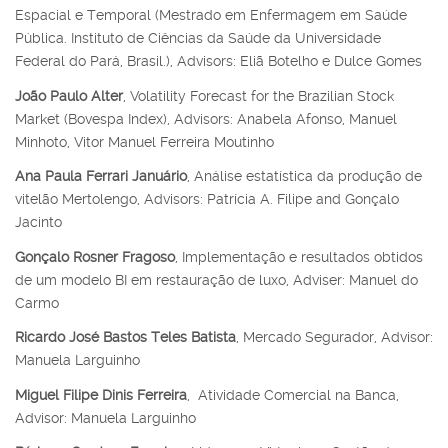
Espacial e Temporal (Mestrado em Enfermagem em Saúde
Pública. Instituto de Ciências da Saúde da Universidade
Federal do Pará, Brasil.), Advisors: Eliã Botelho e Dulce Gomes
João Paulo Alter
, Volatility Forecast for the Brazilian Stock
Market (Bovespa Index), Advisors: Anabela Afonso, Manuel
Minhoto, Vitor Manuel Ferreira Moutinho
Ana Paula Ferrari Januário
, Análise estatística da produção de
vitelão Mertolengo, Advisors: Patrícia A. Filipe and Gonçalo
Jacinto
Gonçalo Rosner Fragoso
, Implementação e resultados obtidos
de um modelo BI em restauração de luxo, Adviser: Manuel do
Carmo
Ricardo José Bastos Teles Batista
, Mercado Segurador, Advisor:
Manuela Larguinho
Miguel Filipe Dinis Ferreira
, Atividade Comercial na Banca,
Advisor:
Manuela Larguinho