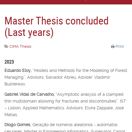
Master Thesis concluded
(Last years)
CIMA Thesis
Print
2023
Eduardo Eloy,
“Models and Methods for the Modelling of Forest
Managing”. Advisors: Salvador Abreu, Adviser: Vladimir
Bushenkov.
Gabriel Vidal de Carvalho,
“Asymptotic analysis of a clamped
thin multidomain allowing for fractures and discontinuities”. IST
– Lisbon, Applied Mathematics. Advisors: Elvira Zappale, José
Matias.
Diogo Gomes
, Geração de números aleatórios - autómatos
celulares, Master in Engineering Informatics, Supervisor: Carlos