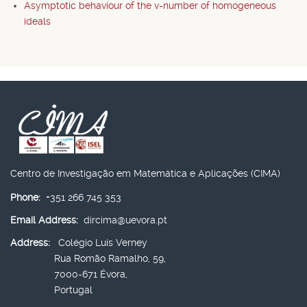
Asymptotic behaviour of the v-number of homogeneous
ideals
Centro de Investigação em Matemática e Aplicações (CIMA)
Phone:
+351 266 745 353
Email Address:
dircima@uevora.pt
Address:
Colégio Luís Verney
Rua Romão Ramalho, 59,
7000-671 Évora,
Portugal