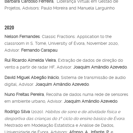
Bárbara Cardoso Ferreira
, Liderança Virtual em Gestão de
Projetos, Advisors: Paulo Moreira and Manuela Larguinho
2020
Nelson Fernandes
: Classic Fractions: Application to the
classroom in S. Tomé, University of Évora, November 2020,
Advisor:
Fernando Carapau
Rui Ricardo Almeida Vieira
, Extração de dados de direção do
vento a partir de radar HF, Advisor:
Joaquim Amândio Azevedo
.
David Miguel Abegão Inácio
, Sistema de transmissão de áudio
digital, Advisor:
Joaquim Amândio Azevedo
.
Nuno Freitas Pereira
, Recolha de dados numa rede de sensores
em ambiente urbano, Advisor:
Joaquim Amândio Azevedo
.
Rodrigo Silva
(2020).
Hábitos de sono e de atividade física e
desportiva das crianças do 1º ciclo do ensino básico de Évora
.
Mestrado em Modelação Estatística e Análise de Dados,
Universidade de Évora. Advisors:
Afonso
,
A.
,
Infante, P.
e