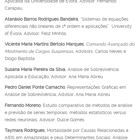
Aplicada da Universidade de Évora, Advisor: Fernando
Carapau.
Atanásio Barros Rodrigues Bandeira
, “Sistemas de equações
diferenciais não lineares de 1ª ordem e aplicações” University
of Évora, Advisor: Feliz Minhós.
Vicente Maria Martins Bértolo Marques
,
Comando Avançado do
Movimento de Cargas Suspensas
, Advisors: Carlos Neves e
Diogo Baptista
Susana Maria Pereira da Silva
, Análise de Sobrevivência
Aplicada à Educação, Advisor: Ana Maria Abreu
Pedro Daniel Ponte Camacho
, Representações Gráficas em
Análise de Sobrevivência, Advisor: Ana Maria Abreu
Fernando Moreno
, Estudo comparativo de métodos de análise
e previsão de séries temporais: métodos estatísticos versus
redes neuronais, Advisor: Dulce Gomes
Taymara Rodrigues
, Mortalidade por Causas Relacionadas à
AIDS em Amazônidas e seus Determinantes Sociais: Análise