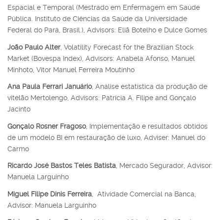
Espacial e Temporal (Mestrado em Enfermagem em Saúde
Pública. Instituto de Ciências da Saúde da Universidade
Federal do Pará, Brasil.), Advisors: Eliã Botelho e Dulce Gomes
João Paulo Alter
, Volatility Forecast for the Brazilian Stock
Market (Bovespa Index), Advisors: Anabela Afonso, Manuel
Minhoto, Vitor Manuel Ferreira Moutinho
Ana Paula Ferrari Januário
, Análise estatística da produção de
vitelão Mertolengo, Advisors: Patrícia A. Filipe and Gonçalo
Jacinto
Gonçalo Rosner Fragoso
, Implementação e resultados obtidos
de um modelo BI em restauração de luxo, Adviser: Manuel do
Carmo
Ricardo José Bastos Teles Batista
, Mercado Segurador, Advisor:
Manuela Larguinho
Miguel Filipe Dinis Ferreira
, Atividade Comercial na Banca,
Advisor:
Manuela Larguinho