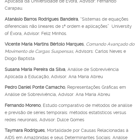
Aplicada da Universidade de Évora, Advisor: Fernando
Carapau.
Atanásio Barros Rodrigues Bandeira
, “Sistemas de equações
diferenciais não lineares de 1ª ordem e aplicações” University
of Évora, Advisor: Feliz Minhós.
Vicente Maria Martins Bértolo Marques
,
Comando Avançado do
Movimento de Cargas Suspensas
, Advisors: Carlos Neves e
Diogo Baptista
Susana Maria Pereira da Silva
, Análise de Sobrevivência
Aplicada à Educação, Advisor: Ana Maria Abreu
Pedro Daniel Ponte Camacho
, Representações Gráficas em
Análise de Sobrevivência, Advisor: Ana Maria Abreu
Fernando Moreno
, Estudo comparativo de métodos de análise
e previsão de séries temporais: métodos estatísticos versus
redes neuronais, Advisor: Dulce Gomes
Taymara Rodrigues
, Mortalidade por Causas Relacionadas à
AIDS em Amazônidas e seus Determinantes Sociais: Análise