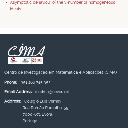
Asymptotic behaviour of the v-number of homogeneous
ideals
Centro de Investigação em Matemática e Aplicações (CIMA)
Phone:
+351 266 745 353
Email Address:
dircima@uevora.pt
Address:
Colégio Luís Verney
Rua Romão Ramalho, 59,
7000-671 Évora,
Portugal