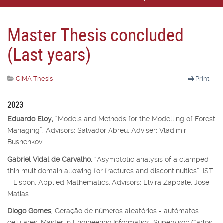
Master Thesis concluded
(Last years)
CIMA Thesis
Print
2023
Eduardo Eloy,
“Models and Methods for the Modelling of Forest
Managing”. Advisors: Salvador Abreu, Adviser: Vladimir
Bushenkov.
Gabriel Vidal de Carvalho,
“Asymptotic analysis of a clamped
thin multidomain allowing for fractures and discontinuities”. IST
– Lisbon, Applied Mathematics. Advisors: Elvira Zappale, José
Matias.
Diogo Gomes
, Geração de números aleatórios - autómatos
celulares, Master in Engineering Informatics, Supervisor: Carlos