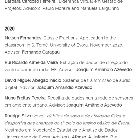
Bárbara Cardoso Ferreira
, Liderança Virtual em Gestão de
Projetos, Advisors: Paulo Moreira and Manuela Larguinho
2020
Nelson Fernandes
: Classic Fractions: Application to the
classroom in S. Tomé, University of Évora, November 2020,
Advisor:
Fernando Carapau
Rui Ricardo Almeida Vieira
, Extração de dados de direção do
vento a partir de radar HF, Advisor:
Joaquim Amândio Azevedo
.
David Miguel Abegão Inácio
, Sistema de transmissão de áudio
digital, Advisor:
Joaquim Amândio Azevedo
.
Nuno Freitas Pereira
, Recolha de dados numa rede de sensores
em ambiente urbano, Advisor:
Joaquim Amândio Azevedo
.
Rodrigo Silva
(2020).
Hábitos de sono e de atividade física e
desportiva das crianças do 1º ciclo do ensino básico de Évora
.
Mestrado em Modelação Estatística e Análise de Dados,
Universidade de Évora. Advisors:
Afonso
,
A.
,
Infante, P.
e