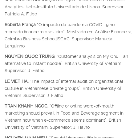
Analytics. Iscte-Instituto Universitário de Lisboa. Supervisor:
Patrícia A. Filipe
Roberta França
“O impacto da pandemia COVID-19 no
mercado financeiro brasileiro”, Mestrado em Análise Financeira,
Coimbra Business School|ISCAC. Supervisor: Manuela
Larguinho
NGUYEN QUOC TRUNG
, “Customer analysis on My Chu – an
alternative to instant noodle”. British University of Vietnam,
Supervisor: J. Fialho
LE VIET HA,
“The impact of internal audit on organizational
culture in Vietnamese private groups”. British University of
Vietnam, Supervisor: J. Fialho
TRAN KHANH NGOC,
“Offline or online word-of-mouth
marketing should prevail in Food and Beverage segment in
Vietnam now when e-commerce seems dominant”. British
University of Vietnam, Supervisor: J. Fialho
NGUYEN MINH HIEU,
“Should Vietnam's life insurance